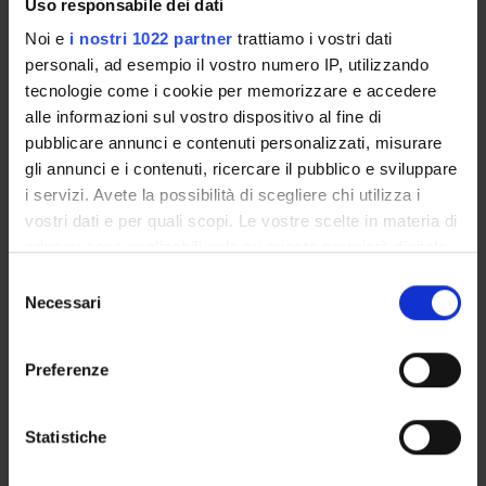
Uso responsabile dei dati
Stefano Aloe
Full Professor
Noi e
i nostri 1022 partner
trattiamo i vostri dati
personali, ad esempio il vostro numero IP, utilizzando
tecnologie come i cookie per memorizzare e accedere
alle informazioni sul vostro dispositivo al fine di
RESEARCH AREAS INVOLVED IN THE PROJECT
pubblicare annunci e contenuti personalizzati, misurare
Letteratura russa e letterature slave comparate
gli annunci e i contenuti, ricercare il pubblico e sviluppare
Letterature russe comparate
i servizi. Avete la possibilità di scegliere chi utilizza i
vostri dati e per quali scopi. Le vostre scelte in materia di
Filologia slava
Slavonic Philology
privacy sono applicabili solo su questa proprietà digitale
in cui avete effettuato le vostre scelte. È possibile
Selezione
modificare o revocare il proprio consenso in qualsiasi
Necessari
del
PUBLICATIONS
momento dalla Dichiarazione sui cookie o facendo clic
consenso
TITLE
AUTHORS
YEAR
sull'icona di attivazione della privacy.
Preferenze
L'ultimo dei Colonna. Romanzo
Stefano Aloe
2000
Con il tuo consenso, vorremmo anche:
raccogliere informazioni sulla tua posizione
Statistiche
geografica, con un'approssimazione di qualche
metro,