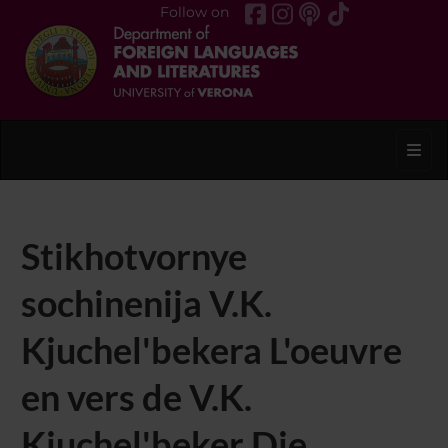
Follow on
Toggl
Stikhotvornye
sochinenija V.K.
Kjuchel'bekera L'oeuvre
en vers de V.K.
Kjuchel'beker Die