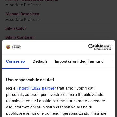
Associate Professor
Manuel Boschiero
Associate Professor
Silvia Calvi
Sibilla Cantarini
Associate Professor
Anna Cappellotto
Associate Professor
Consenso
Dettagli
Impostazioni degli annunci
In
Fabrizio Chiarello
Maria Adele Cipolla
Uso responsabile dei dati
Full Professor
Noi e
i nostri 1022 partner
trattiamo i vostri dati
Laura Maria Colombo
personali, ad esempio il vostro numero IP, utilizzando
Research Assistants
tecnologie come i cookie per memorizzare e accedere
Francesca Dalle Pezze
alle informazioni sul vostro dispositivo al fine di
Associate Professor
pubblicare annunci e contenuti personalizzati, misurare