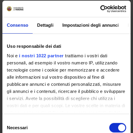
PROJECT PARTICIPANTS
Consenso
Dettagli
Impostazioni degli annunci
In
Alessandra Tomaselli
Full Professor
Uso responsabile dei dati
Noi e
i nostri 1022 partner
trattiamo i vostri dati
RESEARCH AREAS INVOLVED IN THE PROJECT
personali, ad esempio il vostro numero IP, utilizzando
Lingua e linguistica tedesca
tecnologie come i cookie per memorizzare e accedere
History of German Linguistics – Geschichte der deutschen S
alle informazioni sul vostro dispositivo al fine di
pubblicare annunci e contenuti personalizzati, misurare
gli annunci e i contenuti, ricercare il pubblico e sviluppare
PUBLICATIONS
i servizi. Avete la possibilità di scegliere chi utilizza i
TITLE
vostri dati e per quali scopi. Le vostre scelte in materia di
Parte VI La punteggiatura nei paesi di lingua tedesca, cap. 2 D
privacy sono applicabili solo su questa proprietà digitale
in cui avete effettuato le vostre scelte. È possibile
Selezione
Il concetto di "subordinazione" prima della nascita del termin
modificare o revocare il proprio consenso in qualsiasi
Necessari
del