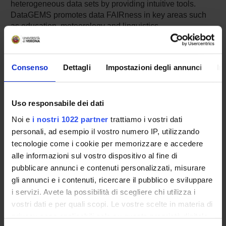
heterogeneous data sets by providing intuitive tools.
DataGEMS promotes data FAIRness in key areas such
as education, meteorology and linguistics.
Consenso
Dettagli
Impostazioni degli annunci
In
ENTI FINANZIATORI:
Commissione Europea
Finanziamento:
assegnato e gestito dal Dipartimento
Uso responsabile dei dati
Noi e
i nostri 1022 partner
trattiamo i vostri dati
personali, ad esempio il vostro numero IP, utilizzando
tecnologie come i cookie per memorizzare e accedere
PARTECIPANTI AL PROGETTO
alle informazioni sul vostro dispositivo al fine di
Beatrice Amico
pubblicare annunci e contenuti personalizzati, misurare
Ricercatore a tempo determinato
gli annunci e i contenuti, ricercare il pubblico e sviluppare
i servizi. Avete la possibilità di scegliere chi utilizza i
Carlo Combi
vostri dati e per quali scopi. Le vostre scelte in materia di
Professore ordinario
privacy sono applicabili solo su questa proprietà digitale
Matteo Lissandrini