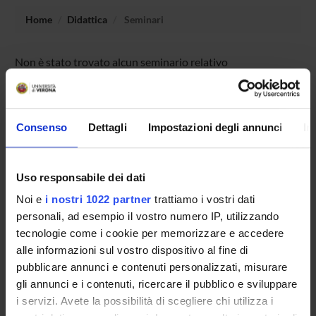
Home
Didattica
Seminari
Non è stato trovato alcun seminario relativo
all'insegnamento Lingua francese I.
Consenso
Dettagli
Impostazioni degli annunci
In
OFFERTA FORMATIVA
CORSI DI STUDIO
Uso responsabile dei dati
Noi e
i nostri 1022 partner
trattiamo i vostri dati
DOTTORATI DI RICERCA E FORMAZIONE
SUPERIORE
personali, ad esempio il vostro numero IP, utilizzando
tecnologie come i cookie per memorizzare e accedere
alle informazioni sul vostro dispositivo al fine di
Contatti
pubblicare annunci e contenuti personalizzati, misurare
Persone
gli annunci e i contenuti, ricercare il pubblico e sviluppare
Luoghi
i servizi. Avete la possibilità di scegliere chi utilizza i