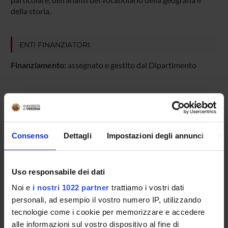
della storia.
ENTI FINANZIATORI:
Finanziamento:
assegnato e gestito dal Dipartimento
PARTECIPANTI AL PROGETTO
Francesca Dalle Pezze
Consenso
Dettagli
Impostazioni degli annunci
In
Professore associato
Maria Del Carmen Navarro
Uso responsabile dei dati
Incaricato alla ricerca
Noi e
i nostri 1022 partner
trattiamo i vostri dati
personali, ad esempio il vostro numero IP, utilizzando
tecnologie come i cookie per memorizzare e accedere
AREE DI RICERCA COINVOLTE DAL PROGETTO
alle informazioni sul vostro dispositivo al fine di