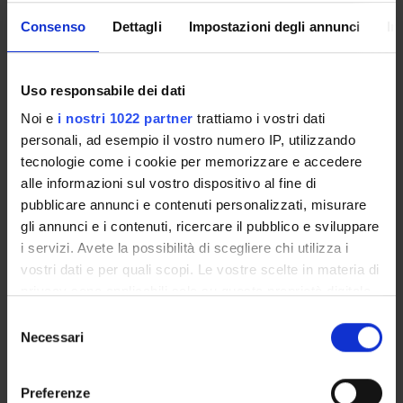
Consenso
Dettagli
Impostazioni degli annunci
In
RESEARCH GROUPS
Uso responsabile dei dati
PROJECTS
Noi e
i nostri 1022 partner
trattiamo i vostri dati
personali, ad esempio il vostro numero IP, utilizzando
tecnologie come i cookie per memorizzare e accedere
alle informazioni sul vostro dispositivo al fine di
pubblicare annunci e contenuti personalizzati, misurare
ACTIVITIES
gli annunci e i contenuti, ricercare il pubblico e sviluppare
i servizi. Avete la possibilità di scegliere chi utilizza i
RESEARCH AREAS
vostri dati e per quali scopi. Le vostre scelte in materia di
privacy sono applicabili solo su questa proprietà digitale
Germanic Philology
in cui avete effettuato le vostre scelte. È possibile
Selezione
Slavic philology
modificare o revocare il proprio consenso in qualsiasi
Necessari
del
Artificial Intelligence for the Digital Humanities
momento dalla Dichiarazione sui cookie o facendo clic
consenso
French and francophone literature
sull'icona di attivazione della privacy.
Preferenze
English and Anglophone Literatures