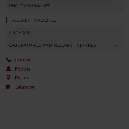
con altre informazioni che hai fornito loro o che hanno
PHD PROGRAMMES
raccolto dal tuo utilizzo dei loro servizi.
RESEARCH FACILITIES
LIBRARIES
LABORATORIES AND RESEARCH CENTRES
Contacts
People
Places
Calendar