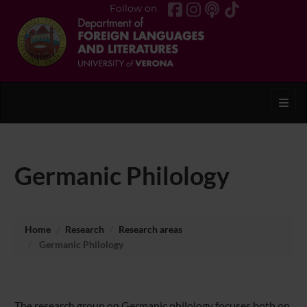
Follow on
Toggl
Germanic Philology
Home
Research
Research areas
Germanic Philology
The research group on Germanic philology focuses both on