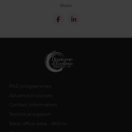
Share
PhD programmes
Advanced courses
Contact information
Technical support
Back office Area - dbErw