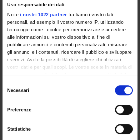
tematiche relative ai rispettivi corsi di laurea.
Uso responsabile dei dati
Noi e
i nostri 1022 partner
trattiamo i vostri dati
NOTA: La spesa per le missioni è di Euro 1000(Euro mille)
personali, ad esempio il vostro numero IP, utilizzando
tecnologie come i cookie per memorizzare e accedere
alle informazioni sul vostro dispositivo al fine di
SPONSORS:
pubblicare annunci e contenuti personalizzati, misurare
Funds:
assigned and managed by the department
gli annunci e i contenuti, ricercare il pubblico e sviluppare
i servizi. Avete la possibilità di scegliere chi utilizza i
Funds:
assigned and managed by the department
vostri dati e per quali scopi. Le vostre scelte in materia di
privacy sono applicabili solo su questa proprietà digitale
in cui avete effettuato le vostre scelte. È possibile
Selezione
PROJECT PARTICIPANTS
modificare o revocare il proprio consenso in qualsiasi
Necessari
del
momento dalla Dichiarazione sui cookie o facendo clic
consenso
Anna Zanfei
sull'icona di attivazione della privacy.
Associate Professor
Preferenze
Con il tuo consenso, vorremmo anche:
raccogliere informazioni sulla tua posizione
Statistiche
RESEARCH AREAS INVOLVED IN THE PROJECT
geografica, con un'approssimazione di qualche