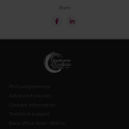
Share
PhD programmes
Advanced courses
Contact information
Technical support
Back office Area - dbErw