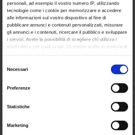
personali, ad esempio il vostro numero IP, utilizzando
Francesca Dalle Pezze
tecnologie come i cookie per memorizzare e accedere
Associate Professor
alle informazioni sul vostro dispositivo al fine di
pubblicare annunci e contenuti personalizzati, misurare
gli annunci e i contenuti, ricercare il pubblico e sviluppare
RESEARCH AREAS INVOLVED IN THE PROJECT
i servizi. Avete la possibilità di scegliere chi utilizza i
vostri dati e per quali scopi. Le vostre scelte in materia di
Lingua e linguistica spagnola
privacy sono applicabili solo su questa proprietà digitale
Lexicografía y lexicología
in cui avete effettuato le vostre scelte. È possibile
Selezione
Lingua e linguistica spagnola
modificare o revocare il proprio consenso in qualsiasi
Necessari
del
Lingüística histórica
momento dalla Dichiarazione sui cookie o facendo clic
consenso
sull'icona di attivazione della privacy.
Preferenze
Con il tuo consenso, vorremmo anche:
raccogliere informazioni sulla tua posizione
Statistiche
ACTIVITIES
geografica, con un'approssimazione di qualche
metro,
RESEARCH AREAS
Marketing
Identificare il tuo dispositivo, scansionandolo
attivamente alla ricerca di caratteristiche specifiche