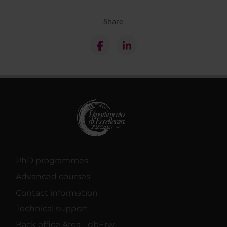
Share
PhD programmes
Advanced courses
Contact information
Technical support
Back office Area - dbErw