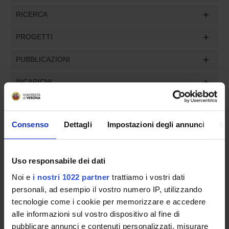
RICERCA
PROGETTI
PUBBLICAZIONI
INCARICHI
Consenso
Dettagli
Impostazioni degli annunci
In
ORGANIZZAZIONE
GOVERNANCE
Uso responsabile dei dati
Noi e
i nostri 1022 partner
trattiamo i vostri dati
COMMISSIONI
personali, ad esempio il vostro numero IP, utilizzando
tecnologie come i cookie per memorizzare e accedere
UFFICI E STRUTTURE DI SERVIZIO
alle informazioni sul vostro dispositivo al fine di
pubblicare annunci e contenuti personalizzati, misurare
SERVIZI DI SEGRETERIA STUDENTI