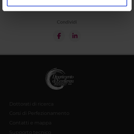
analizzare il nostro traffico. Condividiamo inoltre
informazioni sul modo in cui utilizzi il nostro sito con i
nostri partner che si occupano di analisi dei dati web,
Condividi
pubblicità e social media, i quali potrebbero combinarle
con altre informazioni che hai fornito loro o che hanno
raccolto dal tuo utilizzo dei loro servizi.
Dottorati di ricerca
Corsi di Perfezionamento
Contatti e mappa
Supporto tecnico