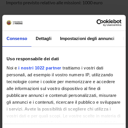
Importo previsto relativo alle missioni: 1000 euro
PARTECIPANTI AL PROGETTO
Maria Ivana Lorenzetti
Consenso
Dettagli
Impostazioni degli annunci
In
Professore associato
Uso responsabile dei dati
AREE DI RICERCA COINVOLTE DAL PROGETTO
Noi e
i nostri 1022 partner
trattiamo i vostri dati
Lingua e linguistica inglese
personali, ad esempio il vostro numero IP, utilizzando
Contemporary English
tecnologie come i cookie per memorizzare e accedere
alle informazioni sul vostro dispositivo al fine di
pubblicare annunci e contenuti personalizzati, misurare
gli annunci e i contenuti, ricercare il pubblico e sviluppare
i servizi. Avete la possibilità di scegliere chi utilizza i
ATTIVITÀ
vostri dati e per quali scopi. Le vostre scelte in materia di
privacy sono applicabili solo su questa proprietà digitale
AREE DI RICERCA