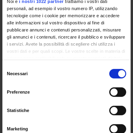
Noi e
i nostri 1022 partner
trattiamo i vostri dati
L’emprunt et sa glose chez Emmanuel Carrère : valeurs et fonc
personali, ad esempio il vostro numero IP, utilizzando
Portrait du Professeur Froeppel en linguiste folk
tecnologie come i cookie per memorizzare e accedere
alle informazioni sul vostro dispositivo al fine di
La “lingua salvata” di Emmanuel Carrère: percorsi identitari t
pubblicare annunci e contenuti personalizzati, misurare
gli annunci e i contenuti, ricercare il pubblico e sviluppare
i servizi. Avete la possibilità di scegliere chi utilizza i
vostri dati e per quali scopi. Le vostre scelte in materia di
ATTIVITÀ
privacy sono applicabili solo su questa proprietà digitale
in cui avete effettuato le vostre scelte. È possibile
Selezione
AREE DI RICERCA
modificare o revocare il proprio consenso in qualsiasi
Necessari
del
momento dalla Dichiarazione sui cookie o facendo clic
consenso
GRUPPI DI RICERCA
sull'icona di attivazione della privacy.
Preferenze
DOTTORATI DI RICERCA
Con il tuo consenso, vorremmo anche:
raccogliere informazioni sulla tua posizione
Statistiche
STRUTTURE
geografica, con un'approssimazione di qualche
metro,
BIBLIOTECHE
Marketing
Identificare il tuo dispositivo, scansionandolo