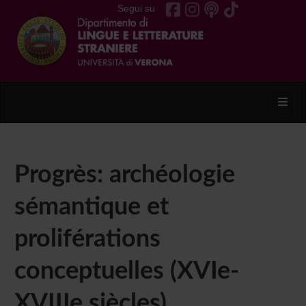
Segui su
Toggl
Progrès: archéologie
sémantique et
proliférations
conceptuelles (XVIe-
XVIIIe siècles)