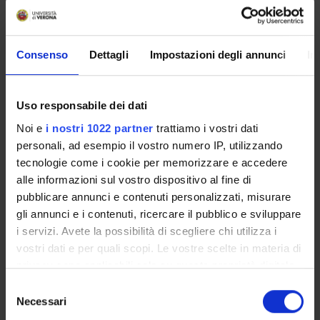
Articolazione della ricerca: Ad una parte introduttiva, che
riguarderà tra l’altro le motivazioni della ricerca e il tipo di
approccio, seguirà lo studio delle origini del termine dal
Consenso
Dettagli
Impostazioni degli annunci
In
punto di vista morfologico e semantico, nonché il
reperimento del termine stesso e della terminologia
riconducibile al suo campo lessicale nelle raccolte
lessicografiche disponibili su vari supporti.
Uso responsabile dei dati
Contemporaneamente, si ricorrerà allo spoglio di opere
Noi e
i nostri 1022 partner
trattiamo i vostri dati
letterarie, storiografiche, scritti di politica, di economia, di
personali, ad esempio il vostro numero IP, utilizzando
sociologia, di autori rappresentativi limitatamente ai
tecnologie come i cookie per memorizzare e accedere
secoli dal XVI al XVIII.
alle informazioni sul vostro dispositivo al fine di
pubblicare annunci e contenuti personalizzati, misurare
ENTI FINANZIATORI:
gli annunci e i contenuti, ricercare il pubblico e sviluppare
i servizi. Avete la possibilità di scegliere chi utilizza i
Finanziamento:
assegnato e gestito dal Dipartimento
vostri dati e per quali scopi. Le vostre scelte in materia di
privacy sono applicabili solo su questa proprietà digitale
in cui avete effettuato le vostre scelte. È possibile
Selezione
modificare o revocare il proprio consenso in qualsiasi
Necessari
PARTECIPANTI AL PROGETTO
del
momento dalla Dichiarazione sui cookie o facendo clic