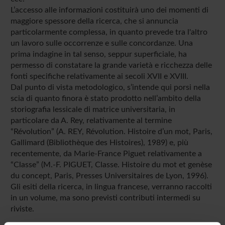
L’accesso alle informazioni costituirà uno dei momenti di
maggiore spessore della ricerca, che si annuncia
particolarmente complessa, in quanto prevede tra l'altro
un lavoro sulle occorrenze e sulle concordanze. Una
prima indagine in tal senso, seppur superficiale, ha
permesso di constatare la grande varietà e ricchezza delle
fonti specifiche relativamente ai secoli XVII e XVIII.
Dal punto di vista metodologico, s’intende qui porsi nella
scia di quanto finora è stato prodotto nell’ambito della
storiografia lessicale di matrice universitaria, in
particolare da A. Rey, relativamente al termine
“Révolution” (A. REY, Révolution. Histoire d’un mot, Paris,
Gallimard (Bibliothèque des Histoires), 1989) e, più
recentemente, da Marie-France Piguet relativamente a
“Classe” (M.-F. PIGUET, Classe. Histoire du mot et genèse
du concept, Paris, Presses Universitaires de Lyon, 1996).
Gli esiti della ricerca, in lingua francese, verranno raccolti
in un volume, ma sono previsti contributi intermedi su
riviste.