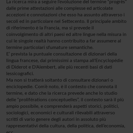
La ricerca mira a seguire l’evoluzione del termine “progrès”
dalle prime attestazioni alle complesse ed articolate
accezioni e connotazioni che esso ha assunto attraverso i
secoli ed in particolare nel Settecento. Il principale ambito
di riferimento è la Francia, ma si prevede il
coinvolgimento di altri paesi ed altre lingue nella misura in
cui le singole realtà hanno contribuito a far assumere al
termine particolari sfumature semantiche.
E’ prevista la puntuale consultazione di dizionari della
lingua francese, dai primissimi a stampa all'Encyclopédie
di Diderot e D'Alembert, alle più recenti basi di dati
lessicografici.
Ma non si tratterà soltanto di consultare dizionari o
enciclopedie. Com’è noto, è il contesto che connota il
termine, e dato che la ricerca prevede anche lo studio
delle “proliférations conceptuelles”, il contesto sarà il più
ampio possibile, e comprenderà aspetti storici, politici,
sociologici, economici e culturali rilevabili attraverso
scritti di vario genere degli autori in assoluto più
rappresentativi della cultura, della politica, dell’economia,
ecc.