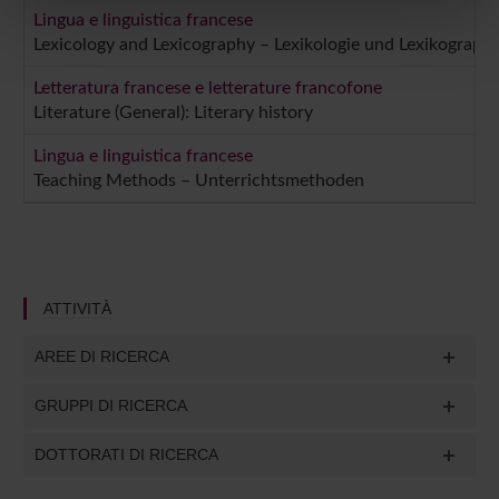
nostri partner che si occupano di analisi dei dati web,
Lingua e linguistica francese
pubblicità e social media, i quali potrebbero combinarle
Lexicology and Lexicography – Lexikologie und Lexikographi
con altre informazioni che hai fornito loro o che hanno
Letteratura francese e letterature francofone
raccolto dal tuo utilizzo dei loro servizi.
Literature (General): Literary history
Lingua e linguistica francese
Teaching Methods – Unterrichtsmethoden
ATTIVITÀ
AREE DI RICERCA
GRUPPI DI RICERCA
DOTTORATI DI RICERCA