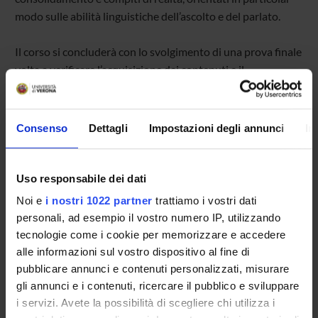
modo sulle abilità linguistiche dell’ascolto e del parlato.
Il corso si concluderà con lo svolgimento di una prova finale
volta a verificare l’acquisizione dei contenuti e il
raggiungimento delle competenze linguistiche di base. Tale
prova non prevederà l’assegnazione di una votazione.
I partecipanti - utenti esterni - che avranno frequentato il
Consenso
Dettagli
Impostazioni degli annunci
In
75% delle lezioni in modalità sincrona e che avranno svolto
la prova finale, riceveranno un attestato di partecipazione.
Agli studenti - iscritti ai CdS che hanno accreditato
Uso responsabile dei dati
l’iniziativa - che avranno frequentato il 75% delle lezioni e
Noi e
i nostri 1022 partner
trattiamo i vostri dati
che avranno svolto la prova finale, verranno attribuiti i 3
personali, ad esempio il vostro numero IP, utilizzando
CFU di tipologia D e verrà ugualmente consegnato
tecnologie come i cookie per memorizzare e accedere
l’attestato di partecipazione al corso. L’esito della prova
alle informazioni sul vostro dispositivo al fine di
finale non avrà alcuna ricaduta sull’attribuzione dei crediti
pubblicare annunci e contenuti personalizzati, misurare
formativi.
gli annunci e i contenuti, ricercare il pubblico e sviluppare
i servizi. Avete la possibilità di scegliere chi utilizza i
Modalità di iscrizione