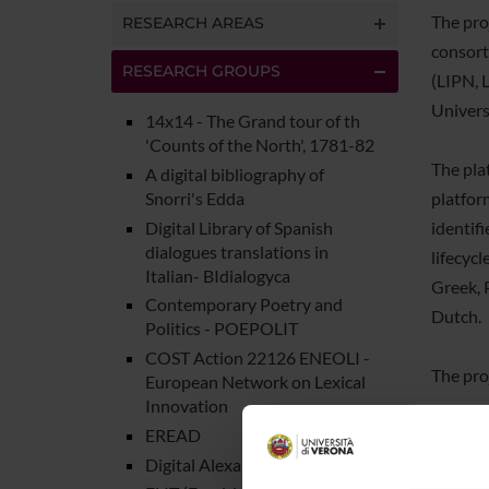
The pro
RESEARCH AREAS
consort
RESEARCH GROUPS
(LIPN, 
Universi
14x14 - The Grand tour of th
'Counts of the North', 1781-82
The pla
A digital bibliography of
Snorri's Edda
platform
Digital Library of Spanish
identif
dialogues translations in
lifecycl
Italian- BIdialogyca
Greek, 
Contemporary Poetry and
Dutch.
Politics - POEPOLIT
COST Action 22126 ENEOLI -
The pro
European Network on Lexical
Innovation
The resu
EREAD
French,
Digital Alexanderlied (DAL)