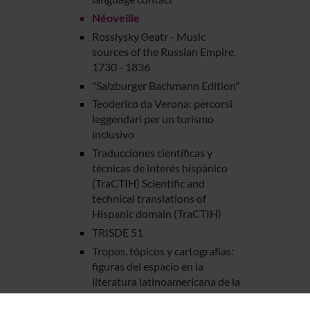
Néoveille
Rossiysky Θeatr - Music
sources of the Russian Empire,
1730 - 1836
"Salzburger Bachmann Edition"
Teoderico da Verona: percorsi
leggendari per un turismo
inclusivo
Traducciones científicas y
técnicas de interés hispánico
(TraCTIH) Scientific and
technical translations of
Hispanic domain (TraCTIH)
TRISDE 51
Tropos, tópicos y cartografías:
figuras del espacio en la
literatura latinoamericana de la
Conquista a la Modernidad