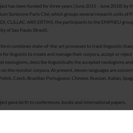
ject has been funded for three years (June 2015 - June 2018) by t
ium Sorbonne Paris Cité, which groups several research units of Pa
LDI, CLILLAC-ARP, ERTIM), the participants to the EMPNEU grou
ty of Sao Paulo (Brasil).
tform combines state-of-the-art processes to track linguistic cha
 for linguists to create and manage their corpora, accept or reject
ied neologisms, describe linguistically the accepted neologisms and
e on the monitor corpora. At present, eleven languages are concerne
Polish, Czech, Brasilian Portuguese, Chinese, Russian, Italian, Sp
ject gave birth to conferences, books and international papers.
lts of this project, in particular the neologisms retrieved (more t
 at the moment) are shared on the www.neoveille.org website. Thus,