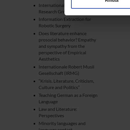
Rifiuta
International Nietzsche
Utilizziamo i cookie per perso
Research Group
nostro traffico. Condividiamo 
Information Extraction for
di analisi dei dati web, pubbl
Robotic Surgery
che hanno raccolto dal tuo uti
Does literature enhance
prosocial behavior? Empathy
and sympathy from the
perspective of Empirical
Aesthetics
Internationale Robert Musil
Gesellschaft (IRMG)
“Krisis. Literature, Criticism,
Culture and Politics”
Teaching German as a Foreign
Language
Law and Literature:
Perspectives
Minority languages and
language contact