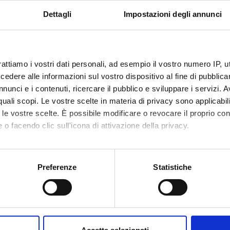
 new words that are starting to spread in the various languages, a
Dettagli
Impostazioni degli annunci
s in which these words appear: it is an opportunity to think about
es and societies.
re detailed description of the project, see: http://lipn.univ-
rattiamo i vostri dati personali, ad esempio il vostro numero IP, 
.fr/neoveille/html/login.php?action=login#
dere alle informazioni sul vostro dispositivo al fine di pubblica
nunci e i contenuti, ricercare il pubblico e sviluppare i servizi. A
t people
Giovanni Luca Tallarico
r quali scopi. Le vostre scelte in materia di privacy sono applicabi
to le vostre scelte. È possibile modificare o revocare il proprio 
 o facendo clic sull'icona di attivazione della privacy.
http://www.neoveille.org
mo anche:
oni sulla tua posizione geografica, con un'approssimazione di qu
Preferenze
Statistiche
spositivo, scansionandolo attivamente alla ricerca di caratteristich
Research interests
Projects
bers
aborati i tuoi dati personali e imposta le tue preferenze nella
s
consenso in qualsiasi momento dalla Dichiarazione sui cookie.
 Luca Tallarico
Associate Professor