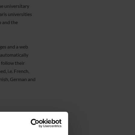
he universitary
ris universities
p and the
nges and a web
 automatically
 follow their
d, i.e. French,
agnish, German and
han 10.000 for
 all the users can