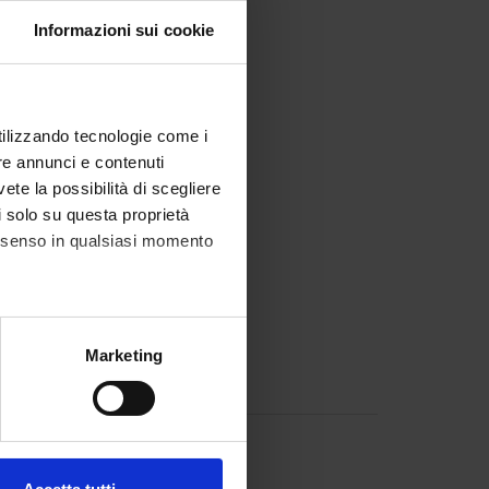
long with the
Informazioni sui cookie
 changes in
utilizzando tecnologie come i
re annunci e contenuti
vete la possibilità di scegliere
li solo su questa proprietà
consenso in qualsiasi momento
alche metro,
Marketing
e specifiche (impronte
ezione dettagli
. Puoi