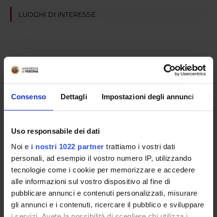
LUOGHI DI INTERESSE
Consenso
Dettagli
Impostazioni degli annunci
In
Uso responsabile dei dati
Noi e
i nostri 1022 partner
trattiamo i vostri dati
personali, ad esempio il vostro numero IP, utilizzando
tecnologie come i cookie per memorizzare e accedere
alle informazioni sul vostro dispositivo al fine di
pubblicare annunci e contenuti personalizzati, misurare
gli annunci e i contenuti, ricercare il pubblico e sviluppare
i servizi. Avete la possibilità di scegliere chi utilizza i