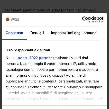
No recent seminar found relating to teaching German I.
STUDYING
Consenso
Dettagli
Impostazioni degli annunci
In
COURSES
Uso responsabile dei dati
PHD PROGRAMMES AND POSTGRADUATE
COURSES
Noi e
i nostri 1022 partner
trattiamo i vostri dati
personali, ad esempio il vostro numero IP, utilizzando
tecnologie come i cookie per memorizzare e accedere
Contacts
alle informazioni sul vostro dispositivo al fine di
People
pubblicare annunci e contenuti personalizzati, misurare
Places
gli annunci e i contenuti, ricercare il pubblico e sviluppare
i servizi. Avete la possibilità di scegliere chi utilizza i
Calendar
vostri dati e per quali scopi. Le vostre scelte in materia di
privacy sono applicabili solo su questa proprietà digitale