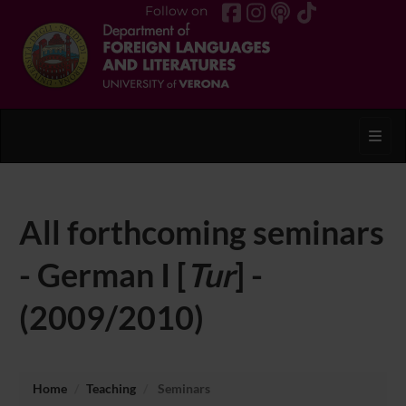
Follow on
Toggl
All forthcoming seminars
- German I [
Tur
] -
(2009/2010)
Home
Teaching
Seminars