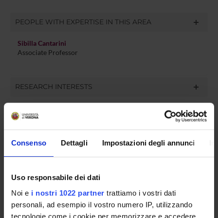
PEOPLE WITH EXPERTISE IN THIS AREA
Sibilla Cantarini
Associate Professor
RESEARCH INTERESTS
ACTIVITIES
Consenso
Dettagli
Impostazioni degli annunci
In
RESEARCH AREAS
Uso responsabile dei dati
Germanic Philology
Noi e
i nostri 1022 partner
trattiamo i vostri dati
Slavic philology
personali, ad esempio il vostro numero IP, utilizzando
Artificial Intelligence for the Digital Humanities
tecnologie come i cookie per memorizzare e accedere