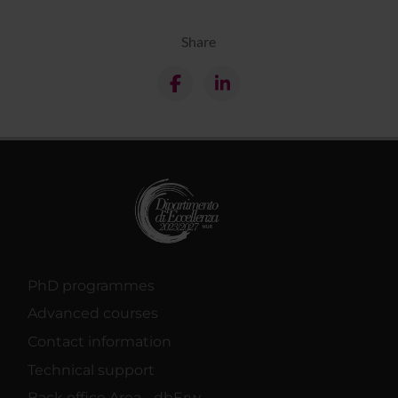
Share
PhD programmes
Advanced courses
Contact information
Technical support
Back office Area - dbErw