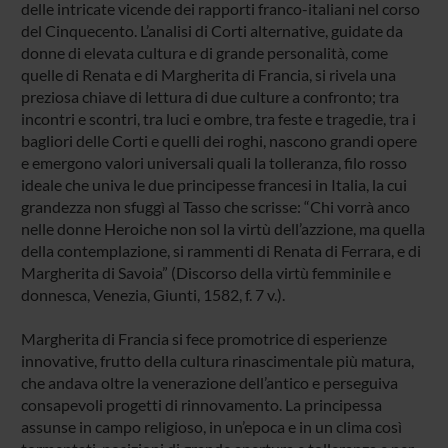
delle intricate vicende dei rapporti franco-italiani nel corso
del Cinquecento. L’analisi di Corti alternative, guidate da
donne di elevata cultura e di grande personalità, come
quelle di Renata e di Margherita di Francia, si rivela una
preziosa chiave di lettura di due culture a confronto; tra
incontri e scontri, tra luci e ombre, tra feste e tragedie, tra i
bagliori delle Corti e quelli dei roghi, nascono grandi opere
e emergono valori universali quali la tolleranza, filo rosso
ideale che univa le due principesse francesi in Italia, la cui
grandezza non sfuggì al Tasso che scrisse: “Chi vorrà anco
nelle donne Heroiche non sol la virtù dell’azzione, ma quella
della contemplazione, si rammenti di Renata di Ferrara, e di
Margherita di Savoia” (Discorso della virtù femminile e
donnesca, Venezia, Giunti, 1582, f. 7 v.).
Margherita di Francia si fece promotrice di esperienze
innovative, frutto della cultura rinascimentale più matura,
che andava oltre la venerazione dell’antico e perseguiva
consapevoli progetti di rinnovamento. La principessa
assunse in campo religioso, in un’epoca e in un clima così