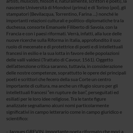
artisti, musicisti, filosofi e, naturalmente, scrittori e poeti), la
nascente Università di Mondovì (prima) e di Torino (poi), gli
stampatori (Bevilacqua, Torrentino, Farina …) nonché le
importanti relazioni culturali e politico-diplomatiche tra la
duchessa, consorte Emanuele Filiberto di Savoia, con la
Francia e con i paesi riformati. Verrà, infatti, alla luce delle
nuove ricerche sulla Riforma in Italia, approfondito il suo
ruolo di mecenate e di protettrice di poeti e di intellettuali
francesi in esilio e la sua lotta in favore delle popolazioni
delle valli valdesi (Trattato di Cavour, 1561). Oggetto
dell’attenzione critica saranno, tuttavia, in considerazione
delle nostre competenze, soprattutto le opere dei principali
poeti e scrittori che fecero della sua Corte un centro
importante di cultura, ma anche un rifugio sicuro per gli
intellettuali francesi “en rupture de ban”, perseguitati ed
esiliati per le loro idee religiose. Tra le tante figure
analizzate segnaliamo alcuni nomi particolarmente
significativi in campo letterario come in campo giuridico e
scientifico:
- Jacques GREVIN, importante poeta riformato che morì a