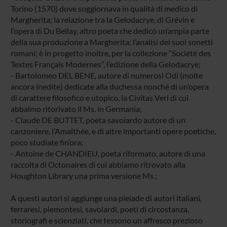
Torino (1570) dove soggiornava in qualità di medico di
Margherita; la relazione tra la Gelodacrye, di Grévin e
l’opera di Du Bellay, altro poeta che dedicò un’ampia parte
della sua produzione a Margherita; l’analisi dei suoi sonetti
romani; è in progetto inoltre, per la collezione “Société des
Textes Français Modernes”, l’edizione della Gelodacrye;
- Bartolomeo DEL BENE, autore di numerosi Odi (molte
ancora inedite) dedicate alla duchessa nonché di un’opera
di carattere filosofico e utopico, la Civitas Veri di cui
abbaimo ritorivato il Ms. in Germania;
- Claude DE BUTTET, poeta savoiardo autore di un
canzoniere, l’Amalthée, e di altre importanti opere poetiche,
poco studiate fin’ora;
- Antoine de CHANDIEU, poeta riformato, autore di una
raccolta di Octonaires di cui abbiamo ritrovato alla
Houghton Library una prima versione Ms.;
A questi autori si aggiunge una pleiade di autori italiani,
ferraresi, piemontesi, savoiardi, poeti di circostanza,
storiografi e scienziati, che tessono un affresco prezioso