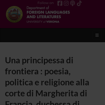
Follow on
Toggl
Una principessa di
frontiera : poesia,
politica e religione alla
corte di Margherita di
Francia, duchessa di