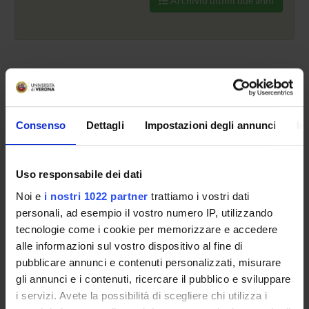
Archivio ultimi due anni
TITOLO
Consenso
Dettagli
Impostazioni degli annunci
In
Mostra "OLBOBLO. Arte potenziale". Edizione 2025-2026
Tot 1 Eventi
Uso responsabile dei dati
Noi e
i nostri 1022 partner
trattiamo i vostri dati
personali, ad esempio il vostro numero IP, utilizzando
ORGANIZZAZIONE
tecnologie come i cookie per memorizzare e accedere
alle informazioni sul vostro dispositivo al fine di
GOVERNANCE
pubblicare annunci e contenuti personalizzati, misurare
COMMISSIONI
gli annunci e i contenuti, ricercare il pubblico e sviluppare
i servizi. Avete la possibilità di scegliere chi utilizza i
UFFICI E STRUTTURE DI SERVIZIO