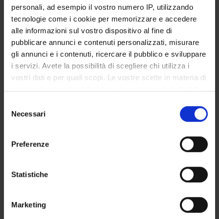
personali, ad esempio il vostro numero IP, utilizzando
tecnologie come i cookie per memorizzare e accedere
alle informazioni sul vostro dispositivo al fine di
POD - Piano Operativo di Dipartimento
pubblicare annunci e contenuti personalizzati, misurare
gli annunci e i contenuti, ricercare il pubblico e sviluppare
i servizi. Avete la possibilità di scegliere chi utilizza i
vostri dati e per quali scopi. Le vostre scelte in materia di
privacy sono applicabili solo su questa proprietà digitale
in cui avete effettuato le vostre scelte. È possibile
Selezione
modificare o revocare il proprio consenso in qualsiasi
Necessari
del
DEPARTMENT BY THE
momento dalla Dichiarazione sui cookie o facendo clic
consenso
NUMBERS
sull'icona di attivazione della privacy.
Preferenze
Con il tuo consenso, vorremmo anche:
Pubblicazioni del Dipartimento, suddivise per aree di
raccogliere informazioni sulla tua posizione
Statistiche
ricerca.
geografica, con un'approssimazione di qualche
Anno di riferimento:
2025.
metro,
Marketing
Identificare il tuo dispositivo, scansionandolo