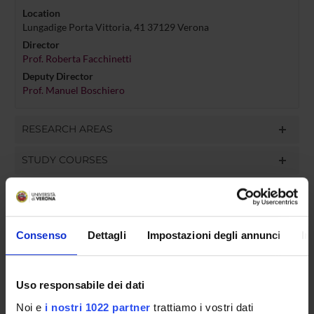
Location
Lungadige Porta Vittoria, 41 37129 Verona
Director
Prof. Roberta Facchinetti
Deputy Director
Prof. Manuel Boschiero
RESEARCH AREAS
STUDY COURSES
PHD PROGRAMMES
Consenso
Dettagli
Impostazioni degli annunci
In
Documents
Uso responsabile dei dati
Noi e
i nostri 1022 partner
trattiamo i vostri dati