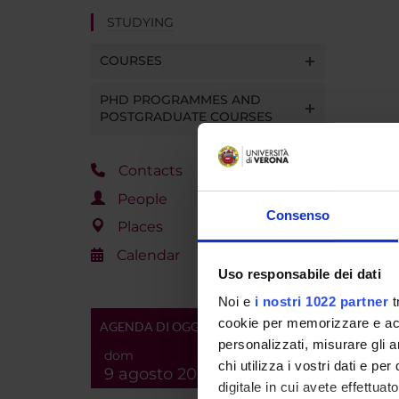
STUDYING
COURSES
PHD PROGRAMMES AND
POSTGRADUATE COURSES
Contacts
People
Consenso
Places
Calendar
Uso responsabile dei dati
Noi e
i nostri 1022 partner
t
cookie per memorizzare e acce
AGENDA DI OGGI
personalizzati, misurare gli an
dom
chi utilizza i vostri dati e pe
9 agosto 2026
digitale in cui avete effettua