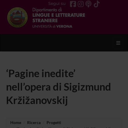
Segui su
Toggl
‘Pagine inedite’
nell’opera di Sigizmund
Kržižanovskij
Home
Ricerca
Progetti