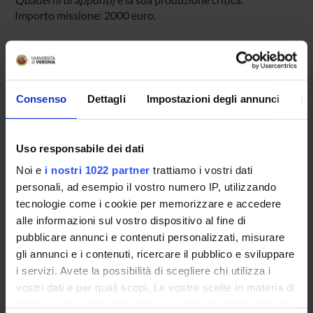
Importo missione: 2000 euro.
PARTECIPANTI AL PROGETTO
Manuel Boschiero
Consenso
Dettagli
Impostazioni degli annunci
In
Professore associato
Uso responsabile dei dati
AREE DI RICERCA COINVOLTE DAL PROGETTO
Noi e
i nostri 1022 partner
trattiamo i vostri dati
Letteratura russa e letterature slave comparate
personali, ad esempio il vostro numero IP, utilizzando
Letteratura russa
tecnologie come i cookie per memorizzare e accedere
alle informazioni sul vostro dispositivo al fine di
pubblicare annunci e contenuti personalizzati, misurare
gli annunci e i contenuti, ricercare il pubblico e sviluppare
i servizi. Avete la possibilità di scegliere chi utilizza i
ATTIVITÀ
vostri dati e per quali scopi. Le vostre scelte in materia di
privacy sono applicabili solo su questa proprietà digitale
AREE DI RICERCA