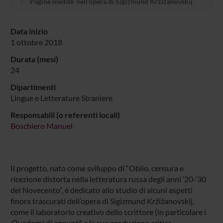
‘Pagine inedite’ nell’opera di Sigizmund Kržižanovskij
Data inizio
1 ottobre 2018
Durata (mesi)
24
Dipartimenti
Lingue e Letterature Straniere
Responsabili (o referenti locali)
Boschiero Manuel
Il progetto, nato come sviluppo di “Oblio, censura e
ricezione distorta nella letteratura russa degli anni ’20-’30
del Novecento”, è dedicato allo studio di alcuni aspetti
finora trascurati dell’opera di Sigizmund Kržižanovskij,
come il laboratorio creativo dello scrittore (in particolare i
Quaderni di appunti
) e la sua produzione critica.