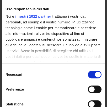
INCARICHI
Uso responsabile dei dati
Noi e
i nostri 1022 partner
trattiamo i vostri dati
personali, ad esempio il vostro numero IP, utilizzando
tecnologie come i cookie per memorizzare e accedere
ORGANIZZAZIONE
alle informazioni sul vostro dispositivo al fine di
pubblicare annunci e contenuti personalizzati, misurare
GOVERNANCE
gli annunci e i contenuti, ricercare il pubblico e sviluppare
i servizi. Avete la possibilità di scegliere chi utilizza i
COMMISSIONI
vostri dati e per quali scopi. Le vostre scelte in materia di
privacy sono applicabili solo su questa proprietà digitale
UFFICI E STRUTTURE DI SERVIZIO
in cui avete effettuato le vostre scelte. È possibile
Selezione
modificare o revocare il proprio consenso in qualsiasi
Necessari
SERVIZI DI SEGRETERIA STUDENTI
del
momento dalla Dichiarazione sui cookie o facendo clic
consenso
sull'icona di attivazione della privacy.
STRUTTURE DEL DIPARTIMENTO
Preferenze
Con il tuo consenso, vorremmo anche:
BIBLIOTECHE
raccogliere informazioni sulla tua posizione
Statistiche