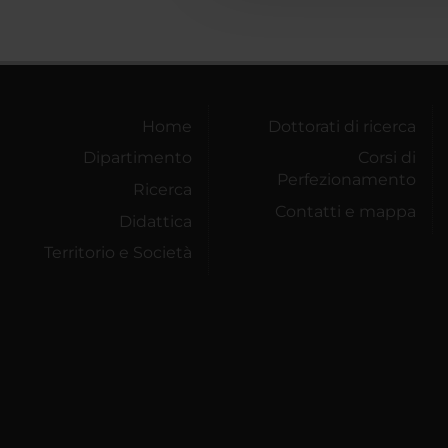
Home
Dottorati di ricerca
Dipartimento
Corsi di
Perfezionamento
Ricerca
Contatti e mappa
Didattica
Territorio e Società