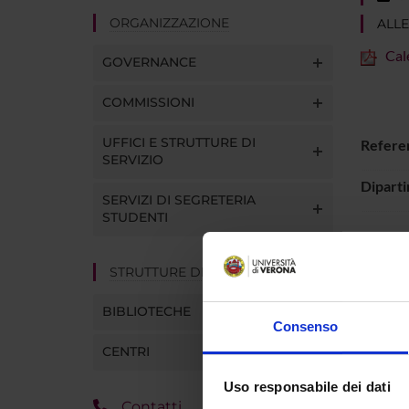
ORGANIZZAZIONE
ALLE
Cal
GOVERNANCE
COMMISSIONI
UFFICI E STRUTTURE DI
Refere
SERVIZIO
Dipart
SERVIZI DI SEGRETERIA
STUDENTI
STRUTTURE DEL DIPARTIMENTO
BIBLIOTECHE
Consenso
CENTRI
Uso responsabile dei dati
Contatti