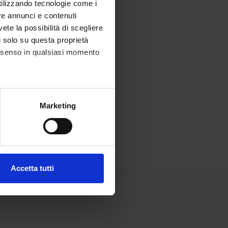
utilizzando tecnologie come i
re annunci e contenuti
vete la possibilità di scegliere
li solo su questa proprietà
consenso in qualsiasi momento
alche metro,
Marketing
e specifiche (impronte
ezione dettagli
. Puoi
Accetta tutti
l media e per analizzare il
ostri partner che si occupano
azioni che hai fornito loro o