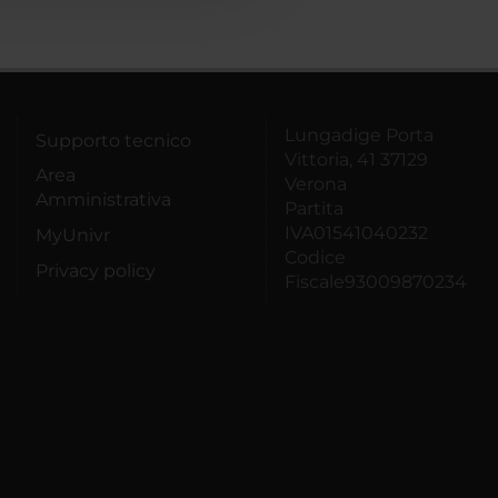
Lungadige Porta
Supporto tecnico
Vittoria, 41 37129
Area
Verona
Amministrativa
Partita
IVA01541040232
MyUnivr
Codice
Privacy policy
Fiscale93009870234