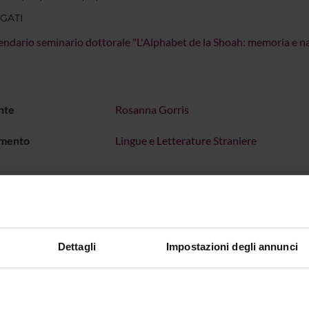
GATI
endario seminario dottorale "L'Alphabet de la Shoah: memoria e n
nte
Rosanna Gorris
imento
Lingue e Letterature Straniere
Dettagli
Impostazioni degli annunci