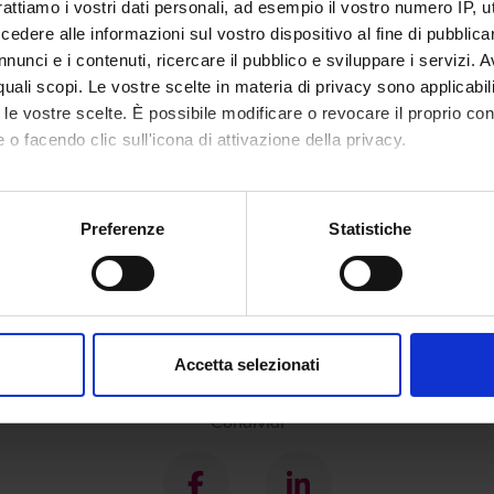
rattiamo i vostri dati personali, ad esempio il vostro numero IP, 
dere alle informazioni sul vostro dispositivo al fine di pubblica
nunci e i contenuti, ricercare il pubblico e sviluppare i servizi. A
r quali scopi. Le vostre scelte in materia di privacy sono applicabi
to le vostre scelte. È possibile modificare o revocare il proprio 
 o facendo clic sull'icona di attivazione della privacy.
mo anche:
oni sulla tua posizione geografica, con un'approssimazione di qu
Preferenze
Statistiche
spositivo, scansionandolo attivamente alla ricerca di caratteristich
aborati i tuoi dati personali e imposta le tue preferenze nella
s
consenso in qualsiasi momento dalla Dichiarazione sui cookie.
Accetta selezionati
nalizzare contenuti ed annunci, per fornire funzionalità dei socia
inoltre informazioni sul modo in cui utilizzi il nostro sito con i n
Condividi
icità e social media, i quali potrebbero combinarle con altre inform
lizzo dei loro servizi.