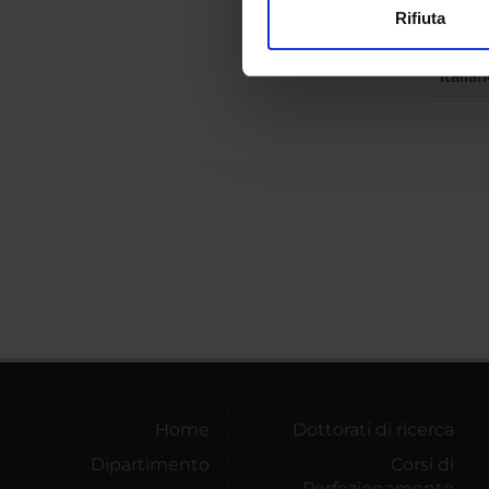
TITOL
Rifiuta
Utilizziamo i cookie per perso
Compos
nostro traffico. Condividiamo 
italia
di analisi dei dati web, pubbl
che hanno raccolto dal tuo uti
Home
Dottorati di ricerca
Dipartimento
Corsi di
Perfezionamento