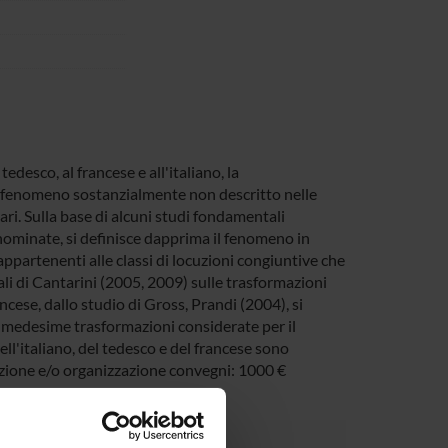
edesco, al francese e all'italiano, la
i, fenomeno sostanzialmente non descritto nelle
i. Sulla base di alcuni studi fondamentali
nnominate, si definisce dapprima il fenomeno in
partenenti alle classi di locuzioni congiuntive che
li di Cantarini (2005, 2009) sulle trasformazioni
ancese, dallo studio di Gross, Prandi (2004), si
le medesime trasformazioni considerate per il
ll'italiano, del tedesco e del francese sono
pazione e/o organizzazione convegni: 1000 €