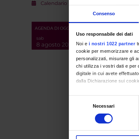
Calendario
Consenso
AGENDA DI OGGI
Uso responsabile dei dati
PART
sab
Noi e
i nostri 1022 partner
t
8 agosto 2026
Sibilla 
cookie per memorizzare e acce
personalizzati, misurare gli an
chi utilizza i vostri dati e pe
digitale in cui avete effettua
AREE 
dalla Dichiarazione sui cookie
Lingua
Lexico
Con il tuo consenso, vorrem
Selezione
raccogliere informazi
Necessari
del
Lingua
Identificare il tuo di
consenso
Lexico
digitali).
Approfondisci come vengono el
PUBBLI
modificare o ritirare il tuo 