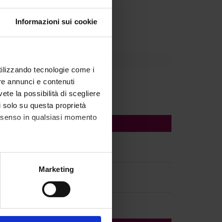
Dipartimento
Informazioni sui cookie
utilizzando tecnologie come i
re annunci e contenuti
vete la possibilità di scegliere
li solo su questa proprietà
consenso in qualsiasi momento
alche metro,
Marketing
e specifiche (impronte
ezione dettagli
. Puoi