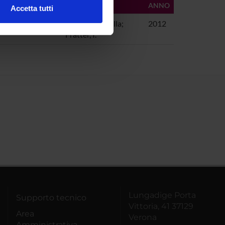
AUTORI
ANNO
Accetta tutti
l media e per analizzare il
esco, francese e
Cantarini, Sibilla;
2012
ostri partner che si occupano
Fratter, I.
azioni che hai fornito loro o
Lungadige Porta
Supporto tecnico
Vittoria, 41 37129
Area
Verona
Amministrativa