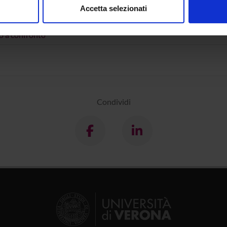
O
Accetta selezionati
nalizzare contenuti ed annunci, per fornire funzionalità dei socia
izionalità delle "locuzioni congiuntive" con significato finale: ted
inoltre informazioni sul modo in cui utilizzi il nostro sito con i n
no a confronto
icità e social media, i quali potrebbero combinarle con altre inform
lizzo dei loro servizi.
Condividi