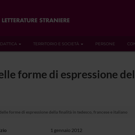
IDATTICA
TERRITORIO E SOCIETÀ
PERSONE
CON
le forme di espressione dell
lle forme di espressione della finalità in tedesco, francese e italiano
izio
1 gennaio 2012