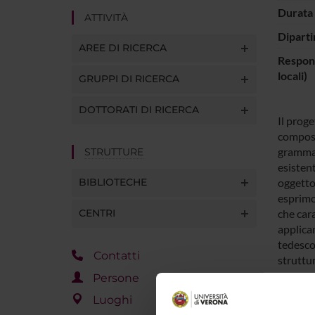
Durata 
ATTIVITÀ
Diparti
AREE DI RICERCA
Respons
locali)
GRUPPI DI RICERCA
DOTTORATI DI RICERCA
Il proge
composi
grammat
STRUTTURE
esistent
BIBLIOTECHE
oggetto
esprimo
CENTRI
che cara
applican
tedesco,
Contatti
struttu
Persone
Luoghi
ENTI