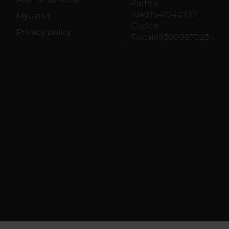
Partita
IVA01541040232
MyUnivr
Codice
Privacy policy
Fiscale93009870234