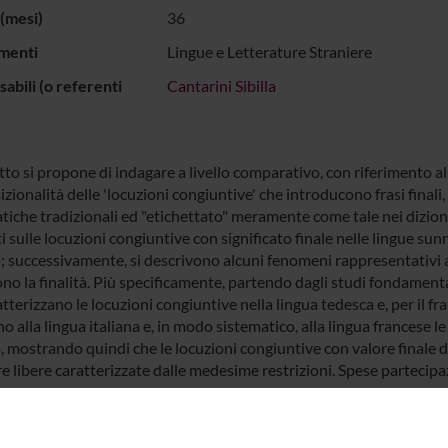
(mesi)
36
menti
Lingue e Letterature Straniere
abili (o referenti
Cantarini Sibilla
tto si propone di indagare a livello comparativo, con riferimento al t
zionalità delle 'locuzioni congiuntive' che introducono frasi final
iche tradizionali ed "etichettato" meramente come tale nei dizionar
i sulle locuzioni congiuntive con significato finale nelle lingue su
; successivamente, si descrivono alcuni fenomeni rappresentativi ap
no la finalità. Più specificamente, partendo dagli studi fondamenta
tterizzano le locuzioni congiuntive nella lingua tedesca e, per il fr
o alla lingua italiana e, in modo sistematico, alla lingua francese 
 mostrando quindi che le locuzioni congiuntive con valore finale de
re libere caratterizzate dalle medesime restrizioni. Spese parteci
 FINANZIATORI: