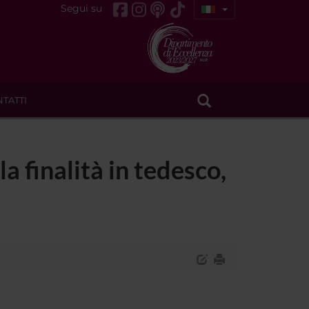
Segui su
TATTI
a finalità in tedesco,