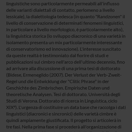
linguistiche sono particolarmente permeabili all'influsso
delle varianti dialettali di contatto, perlomeno a livello
lessicale), la dialettologia tedesca (in quanto "Randzonen" il
livello di conservazione di determinati fenomeni linguistici,
in particolare a livello morfologico, è particolarmente alto),
la linguistica storica (lo sviluppo diacronico di una varietà in
isolamento presenta un mix particolarmente interessante
di conservatorismo ed innovazione). L'interesse suscitato
da queste realtà è testimoniato dal fiorire di studi e
pubblicazioni sul cimbro nell'arco dell'ultimo decennio, fino
ad arrivare alla discussione di una prima tesi di dottorato
(Bidese, Ermenegildo (2007). Der Verlust der Verb-Zweit-
Regel und die Entwicklung der "Clitic Phrase" in der
Geschichte des Zimbrischen. Empirische Daten und
theoretische Analysen. Tesi di dottorato. Università degli
Studi di Verona. Dottorato di ricerca in Linguistica, ciclo
XIX°). L'urgenza di costituire un data base che raccolga i dati
linguistici (diacronici e sincronici) delle varietà cimbre è
quindi ampiamente giustificata. Il progetto si articolerà in
tre fasi. Nella prima fase si procederà all'organizzazione di