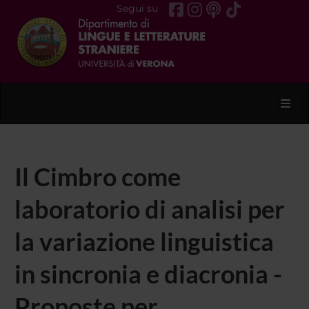
Segui su
Toggl
Il Cimbro come
laboratorio di analisi per
la variazione linguistica
in sincronia e diacronia -
Proposte per