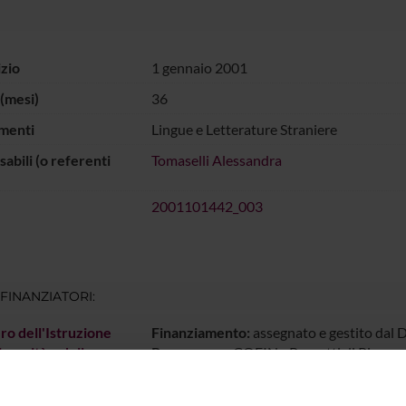
izio
1 gennaio 2001
(mesi)
36
menti
Lingue e Letterature Straniere
abili (o referenti
Tomaselli Alessandra
2001101442_003
 FINANZIATORI:
ro dell'Istruzione
Finanziamento:
assegnato e gestito dal 
iversità e della
Programma:
COFIN - Progetti di Ricerca 
a