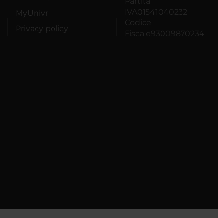
Partita
IVA01541040232
MyUnivr
Codice
Privacy policy
Fiscale93009870234