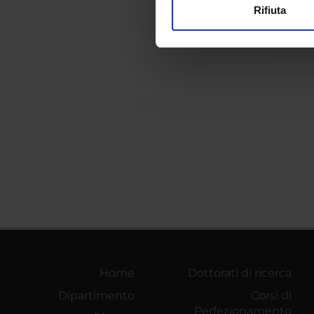
gramma
Rifiuta
Utilizziamo i cookie per perso
Simmet
nostro traffico. Condividiamo 
di analisi dei dati web, pubbl
che hanno raccolto dal tuo uti
Home
Dottorati di ricerca
Dipartimento
Corsi di
Perfezionamento