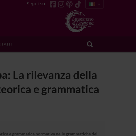
Segui su
TATTI
a: La rilevanza della
teorica e grammatica
teorica e grammatica normativa nelle grammatiche del