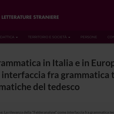
IDATTICA
TERRITORIO E SOCIETÀ
PERSONE
CON
rammatica in Italia e in Europ
 interfaccia fra grammatica 
matiche del tedesco
opa: La rilevanza della "Felderanalyse" come interfaccia fra grammatica 