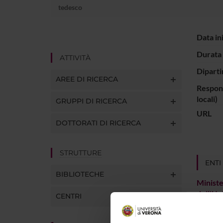
tedesco
Data in
Durata 
ATTIVITÀ
Diparti
AREE DI RICERCA
Respons
locali)
GRUPPI DI RICERCA
URL
DOTTORATI DI RICERCA
STRUTTURE
ENTI
BIBLIOTECHE
Ministe
dell'Un
CENTRI
Ricerc