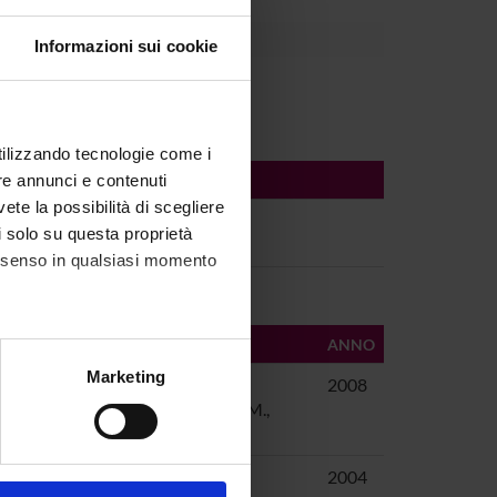
Informazioni sui cookie
utilizzando tecnologie come i
re annunci e contenuti
vete la possibilità di scegliere
li solo su questa proprietà
schaft
consenso in qualsiasi momento
AUTORI
ANNO
alche metro,
Marketing
el Trecento alla
Tomaselli,
2008
e specifiche (impronte
Alessandra; M.,
Costa
ezione dettagli
. Puoi
dente nelle
Tomaselli,
2004