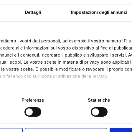
ECIPANTI AL PROGETTO
Dettagli
Impostazioni degli annunci
dra Tomaselli
Professore ordinario
rattiamo i vostri dati personali, ad esempio il vostro numero IP, 
DI RICERCA COINVOLTE DAL PROGETTO
dere alle informazioni sul vostro dispositivo al fine di pubblica
nunci e i contenuti, ricercare il pubblico e sviluppare i servizi. A
 e linguistica tedesca
r quali scopi. Le vostre scelte in materia di privacy sono applicabi
y of German Linguistics – Geschichte der deutschen Sprachwissen
to le vostre scelte. È possibile modificare o revocare il proprio 
 o facendo clic sull'icona di attivazione della privacy.
CAZIONI
mo anche:
O
oni sulla tua posizione geografica, con un'approssimazione di qu
Preferenze
Statistiche
VI La punteggiatura nei paesi di lingua tedesca, cap. 2 Dalla metà d
spositivo, scansionandolo attivamente alla ricerca di caratteristich
el Settecento
aborati i tuoi dati personali e imposta le tue preferenze nella
s
cetto di "subordinazione" prima della nascita del termine corrispon
consenso in qualsiasi momento dalla Dichiarazione sui cookie.