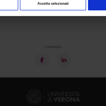
tiche della lingua tedesca fra XVI e XVII secolo.
Accetta selezionati
nalizzare contenuti ed annunci, per fornire funzionalità dei socia
rie ed asimmetrie d'ordine nella frase tedesca
inoltre informazioni sul modo in cui utilizzi il nostro sito con i n
icità e social media, i quali potrebbero combinarle con altre inform
lizzo dei loro servizi.
Condividi