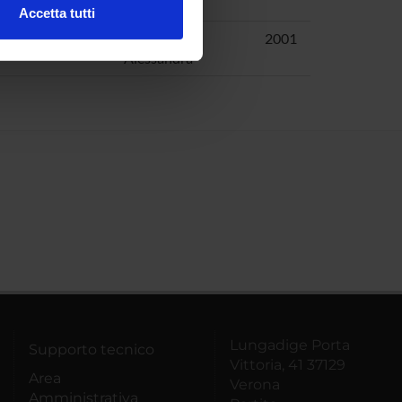
Alessandra
Accetta tutti
l media e per analizzare il
Tomaselli,
2001
ostri partner che si occupano
Alessandra
azioni che hai fornito loro o
Lungadige Porta
Supporto tecnico
Vittoria, 41 37129
Area
Verona
Amministrativa