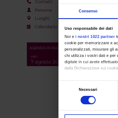
Contatti
PART
Persone
Consenso
Luoghi
Alessan
Calendario
Uso responsabile dei dati
Noi e
i nostri 1022 partner
t
AREE 
cookie per memorizzare e acce
AGENDA DI OGGI
personalizzati, misurare gli an
Lingua
chi utilizza i vostri dati e pe
ven
Histor
7 agosto 2026
digitale in cui avete effettua
dalla Dichiarazione sui cookie
PUBBLI
Con il tuo consenso, vorrem
TITOL
Selezione
raccogliere informazi
Necessari
del
Parte 
Identificare il tuo di
consenso
fine d
digitali).
Approfondisci come vengono el
Il con
modificare o ritirare il tuo 