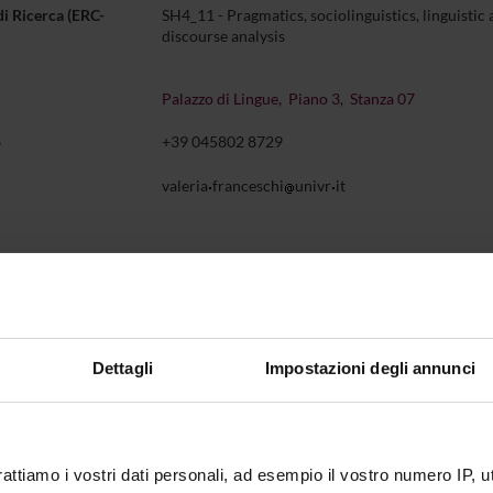
di Ricerca (ERC-
SH4_11 - Pragmatics, sociolinguistics, linguistic
discourse analysis
Palazzo di Lingue, Piano 3, Stanza 07
o
+39 045802 8729
valeria
franceschi
univr
it
Didattica
Terza missione
Ricerca
entazione
5
Dettagli
Impostazioni degli annunci
IO DI RICEVIMENTO
dì, Ore 9.00 - 11.00,
Palazzo di Lingue, piano 3, stanza 07
rattiamo i vostri dati personali, ad esempio il vostro numero IP, 
vimento di mercoledì 12 e 19 agosto è sospeso.