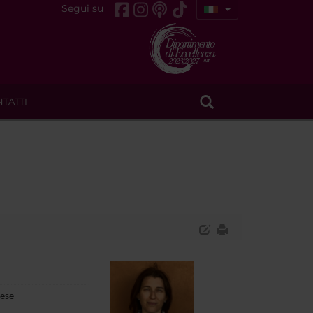
Segui su
TATTI
lese