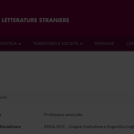
IDATTICA
TERRITORIO E SOCIETÀ
PERSONE
CON
schi
a
Professore associato
disciplinare
ANGL-01/C - Lingua, traduzione e linguistica ing