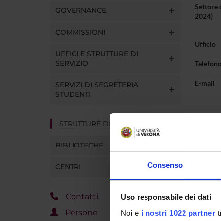
Settore 
GOVERNANCE
2024)
COMMISSIONI
Ufficio
UFFICI E STRUTTURE DI
SERVIZIO
Telefon
E-mail
SERVIZI DI SEGRETERIA
STUDENTI
STRUTTURE DEL DIPARTIMENTO
Pres
BIBLIOTECHE
Consenso
CENTRI
ORAR
Contatti
Uso responsabile dei dati
mercole
Persone
Noi e
i nostri 1022 partner
t
Il rice