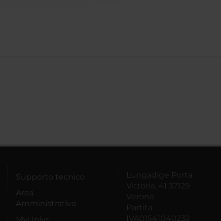
Lungadige Porta
Supporto tecnico
Vittoria, 41 37129
Area
Verona
Amministrativa
Partita
IVA01541040232
MyUnivr