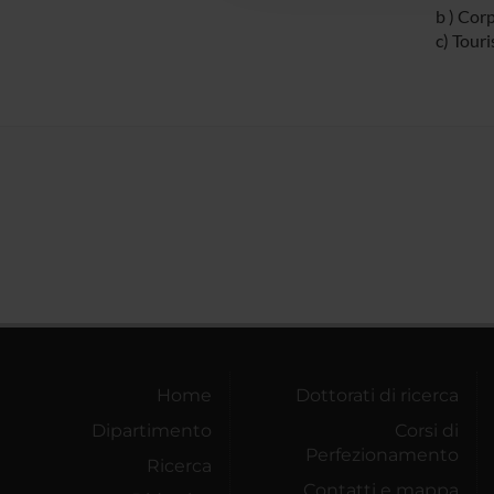
b ) Corp
c) Tour
Home
Dottorati di ricerca
Dipartimento
Corsi di
Perfezionamento
Ricerca
Contatti e mappa