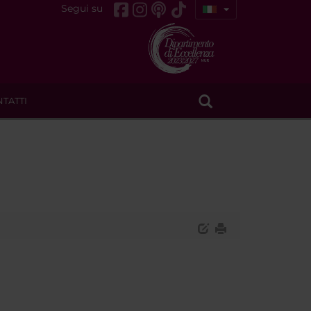
Segui su
TATTI