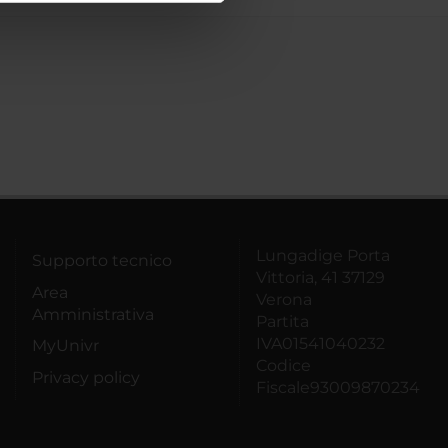
azioni che hai fornito loro o
Lungadige Porta
Supporto tecnico
Vittoria, 41 37129
Area
Verona
Amministrativa
Partita
IVA01541040232
MyUnivr
Codice
Privacy policy
Fiscale93009870234