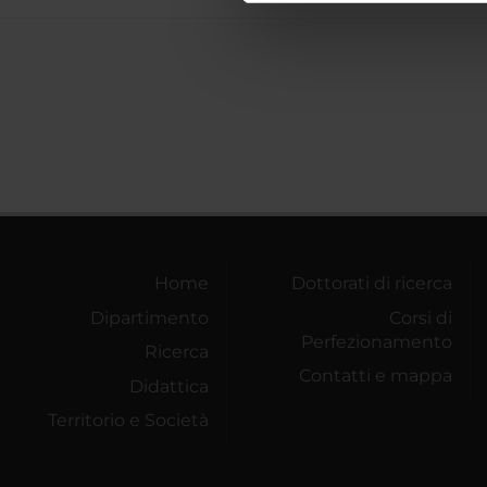
di analisi dei dati web, pubbl
che hanno raccolto dal tuo uti
Home
Dottorati di ricerca
Dipartimento
Corsi di
Perfezionamento
Ricerca
Contatti e mappa
Didattica
Territorio e Società