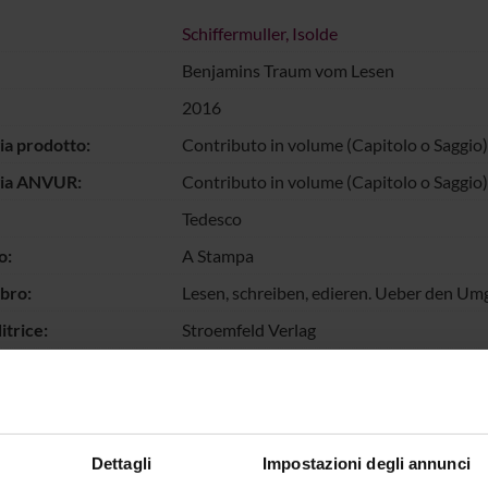
Schiffermuller, Isolde
Benjamins Traum vom Lesen
2016
ia prodotto:
Contributo in volume (Capitolo o Saggio)
gia ANVUR:
Contributo in volume (Capitolo o Saggio)
Tedesco
o:
A Stampa
ibro:
Lesen, schreiben, edieren. Ueber den Umg
itrice:
Stroemfeld Verlag
llo pagine:
64-79
chiave:
Benjamin, concezione del leggere, sogno e
escrizione dei
L'articolo indaga la concezione della let
Dettagli
Impostazioni degli annunci
ti:
invia ad Adorno da un lager francese nel 