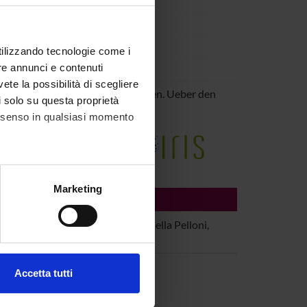
.
utilizzando tecnologie come i
re annunci e contenuti
vete la possibilità di scegliere
vom Lesen
Lesen, schreiben, edieren. Ueber den
li solo su questa proprietà
,
2016
,
pp. 64-79
consenso in qualsiasi momento
e della Ricerca di Ateneo
alche metro,
Marketing
ILI
e specifiche (impronte
fermuller, Chiara Conterno, Gabriella Pelloni,
ezione dettagli
. Puoi
o
Accetta tutti
l media e per analizzare il
ostri partner che si occupano