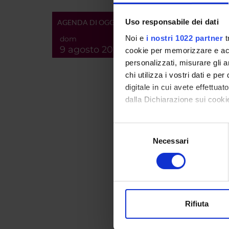
Id prod
Uso responsabile dei dati
AGENDA DI OGGI
Handle 
Noi e
i nostri 1022 partner
t
dom
9 agosto 2026
cookie per memorizzare e acce
ultima 
personalizzati, misurare gli an
Citazio
chi utilizza i vostri dati e pe
digitale in cui avete effettua
dalla Dichiarazione sui cookie
Consul
Con il tuo consenso, vorrem
Selezione
PROGET
raccogliere informazi
Necessari
del
TITOL
Identificare il tuo di
consenso
digitali).
Sogno
Approfondisci come vengono el
letter
modificare o ritirare il tuo 
Rifiuta
<<indi
Utilizziamo i cookie per perso
nostro traffico. Condividiamo 