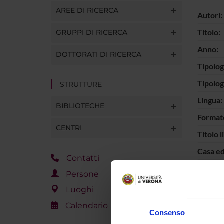
AREE DI RICERCA
Autori:
Titolo:
GRUPPI DI RICERCA
Anno:
DOTTORATI DI RICERCA
Tipolog
Tipolo
STRUTTURE
Lingua:
BIBLIOTECHE
Format
CENTRI
Titolo l
Casa ed
Contatti
Interva
Persone
Parole 
Luoghi
Breve d
Calendario
Consenso
contenu