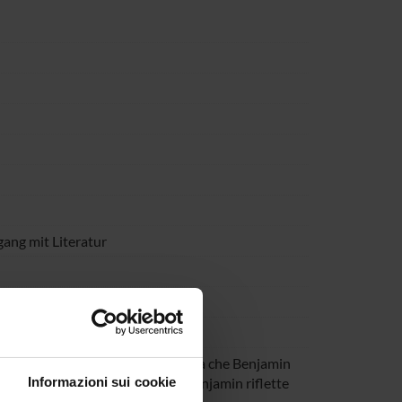
ang mit Literatur
 letteratura
tura così come emerge in una lettera che Benjamin
Informazioni sui cookie
1939. Riguarda un sogno in cui Benjamin riflette