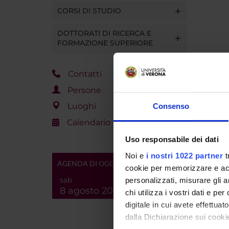
CORSI DI STUDIO
DOTTORATI DI RICERCA E
FORMAZIONE SUPERIORE
Contatti
Persone
Luoghi
Consenso
Calendario
Uso responsabile dei dati
Noi e
i nostri 1022 partner
t
AGENDA DI OGGI
cookie per memorizzare e acce
sab
personalizzati, misurare gli an
8 agosto 2026
chi utilizza i vostri dati e pe
digitale in cui avete effettua
dalla Dichiarazione sui cookie