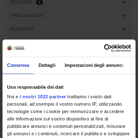
TEACHING
0
THIRD MISSION
RESEARCH
PROJECTS
ASSIGNMENTS
Consenso
Dettagli
Impostazioni degli annunci
In
Uso responsabile dei dati
ORGANISATION
Noi e
i nostri 1022 partner
trattiamo i vostri dati
GOVERNANCE
personali, ad esempio il vostro numero IP, utilizzando
tecnologie come i cookie per memorizzare e accedere
COMMITTEES
alle informazioni sul vostro dispositivo al fine di
pubblicare annunci e contenuti personalizzati, misurare
DEPARTMENT ADMINISTRATION OFFICES
gli annunci e i contenuti, ricercare il pubblico e sviluppare