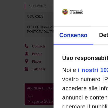
STUDYING
COURSES
PHD PROGRAMMES AND
POSTGRADUATE COURSES
Consenso
Det
Contacts
People
Uso responsabil
Places
Noi e
i nostri 1
Calendar
vostro numero IP
accedere alle info
AGENDA DI OGGI
annunci e contenu
ven
7 agosto 2026
ricercare il pubbl