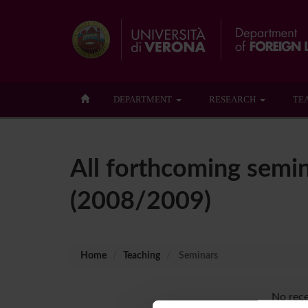
DEPARTMENT
RESEARCH
TE
All forthcoming semi
(2008/2009)
Home
Teaching
Seminars
No rece