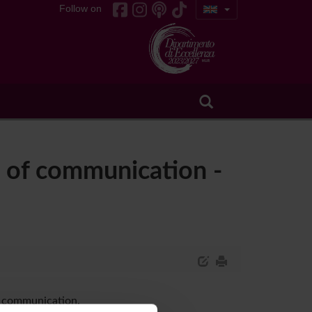
Follow on
s of communication -
f communication.