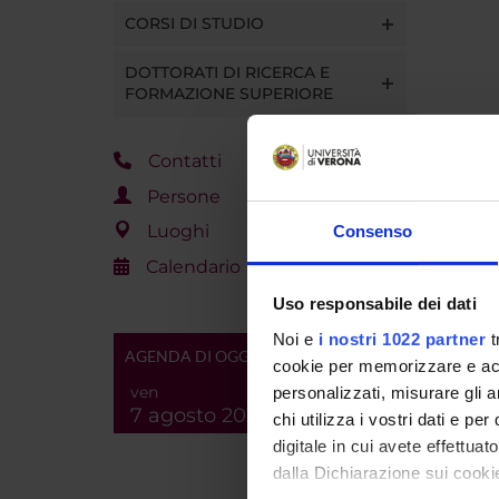
CORSI DI STUDIO
DOTTORATI DI RICERCA E
FORMAZIONE SUPERIORE
Contatti
Persone
Luoghi
Consenso
Calendario
Uso responsabile dei dati
Noi e
i nostri 1022 partner
t
AGENDA DI OGGI
cookie per memorizzare e acce
ven
personalizzati, misurare gli an
7 agosto 2026
chi utilizza i vostri dati e pe
digitale in cui avete effettua
dalla Dichiarazione sui cookie