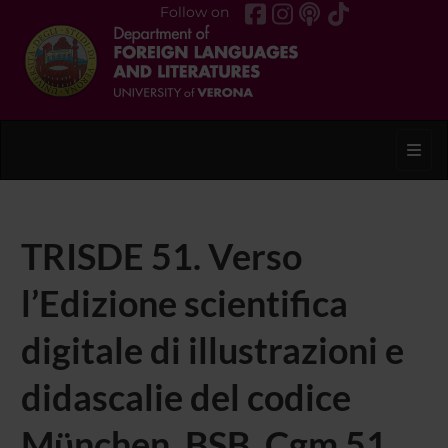
Follow on
Toggl
TRISDE 51. Verso
l’Edizione scientifica
digitale di illustrazioni e
didascalie del codice
Mϋnchen, BSB, Cgm 51