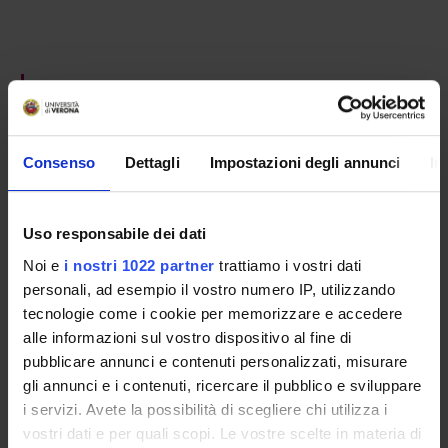
PROJECT PARTICIPANTS
Anna Cappellotto
Associate Professor
Consenso
Dettagli
Impostazioni degli annunci
In
Maria Adele Cipolla
Full Professor
Uso responsabile dei dati
Noi e
i nostri 1022 partner
trattiamo i vostri dati
personali, ad esempio il vostro numero IP, utilizzando
RESEARCH AREAS INVOLVED IN THE PROJECT
tecnologie come i cookie per memorizzare e accedere
Filologia germanica
alle informazioni sul vostro dispositivo al fine di
Filologia Germanica
pubblicare annunci e contenuti personalizzati, misurare
gli annunci e i contenuti, ricercare il pubblico e sviluppare
i servizi. Avete la possibilità di scegliere chi utilizza i
vostri dati e per quali scopi. Le vostre scelte in materia di