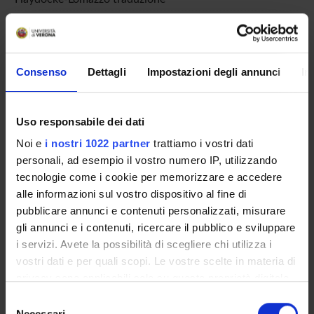
Short description of contents:
Analisi comparativa della traduzione che Richard
Haydocke, studente in medicina ad Oxford, effettuò dei
primi cinque libri del trattato del Lomazzo.
Consenso
Dettagli
Impostazioni degli annunci
In
Product ID:
27439
Uso responsabile dei dati
Handle IRIS:
Noi e
i nostri 1022 partner
trattiamo i vostri dati
11562/27439
personali, ad esempio il vostro numero IP, utilizzando
Deposited On:
tecnologie come i cookie per memorizzare e accedere
July 20, 2012
alle informazioni sul vostro dispositivo al fine di
pubblicare annunci e contenuti personalizzati, misurare
Last Modified:
October 19, 2022
gli annunci e i contenuti, ricercare il pubblico e sviluppare
i servizi. Avete la possibilità di scegliere chi utilizza i
Bibliographic citation:
vostri dati e per quali scopi. Le vostre scelte in materia di
Severi, Rita
,
Richard Haydocke traduttore di Giovan Paolo
privacy sono applicabili solo su questa proprietà digitale
Lomazzo
«Quaderni di lingue e letterature»
, vol.
1991
in cui avete effettuato le vostre scelte. È possibile
, n.
16
,
1991
,
pp. 226-245
Selezione
modificare o revocare il proprio consenso in qualsiasi
Necessari