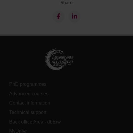
Share
PhD programmes
Advanced courses
Contact information
Technical support
Back office Area - dbErw
MyUnivr