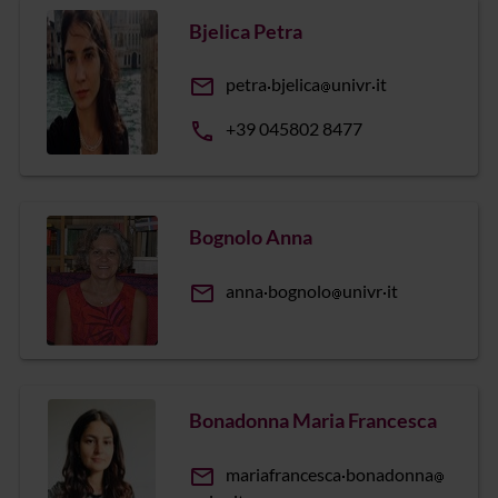
Bjelica Petra
email
petra
bjelica
univr
it
phone
+39 045802 8477
Bognolo Anna
email
anna
bognolo
univr
it
Bonadonna Maria Francesca
email
mariafrancesca
bonadonna