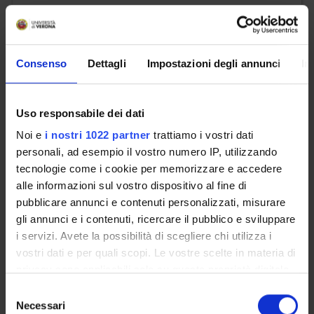
Gorris Rosanna
Consenso
Dettagli
Impostazioni degli annunci
In
email
rosanna
gorris
univr
it
phone
+39 045802 8324
Uso responsabile dei dati
Noi e
i nostri 1022 partner
trattiamo i vostri dati
personali, ad esempio il vostro numero IP, utilizzando
tecnologie come i cookie per memorizzare e accedere
Hartle Sharon
alle informazioni sul vostro dispositivo al fine di
pubblicare annunci e contenuti personalizzati, misurare
email
sharon
hartle
univr
it
gli annunci e i contenuti, ricercare il pubblico e sviluppare
i servizi. Avete la possibilità di scegliere chi utilizza i
phone
+39 045802 8259
vostri dati e per quali scopi. Le vostre scelte in materia di
privacy sono applicabili solo su questa proprietà digitale
in cui avete effettuato le vostre scelte. È possibile
Selezione
modificare o revocare il proprio consenso in qualsiasi
Necessari
del
Kofler Peter Erwin