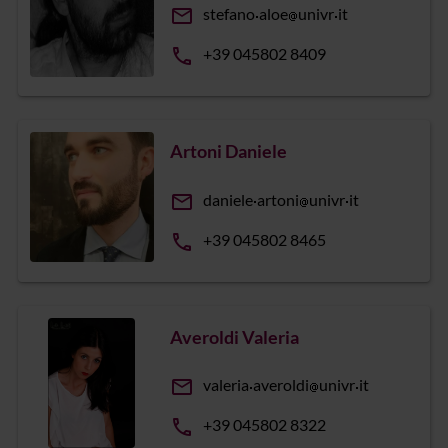
email
stefano
aloe
univr
it
phone
+39 045802 8409
Artoni Daniele
email
daniele
artoni
univr
it
phone
+39 045802 8465
Averoldi Valeria
email
valeria
averoldi
univr
it
phone
+39 045802 8322