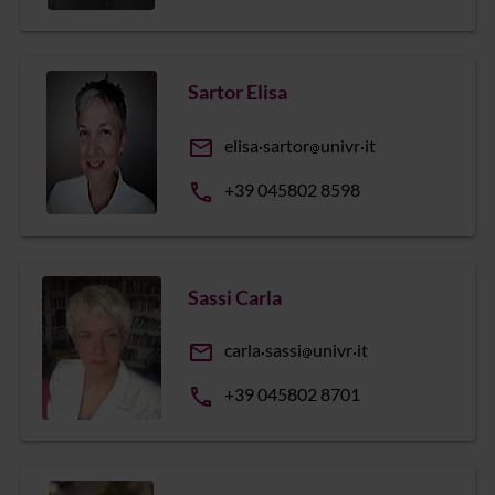
Sartor Elisa
email
elisa
sartor
univr
it
phone
+39 045802 8598
Sassi Carla
email
carla
sassi
univr
it
phone
+39 045802 8701