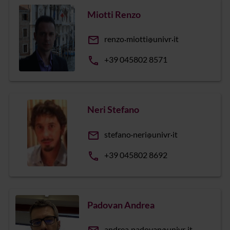
Miotti Renzo
email
renzo
miotti
univr
it
phone
+39 045802 8571
Neri Stefano
email
stefano
neri
univr
it
phone
+39 045802 8692
Padovan Andrea
andrea
padovan
univr
it