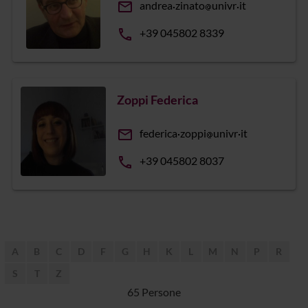
email
andrea
zinato
univr
it
phone
+39 045802 8339
Zoppi Federica
email
federica
zoppi
univr
it
phone
+39 045802 8037
A
B
C
D
F
G
H
K
L
M
N
P
R
S
T
Z
65 Persone