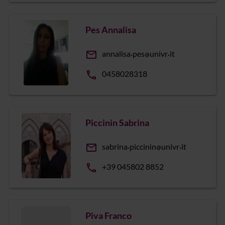
Pes Annalisa
email
annalisa
pes
univr
it
phone
0458028318
Piccinin Sabrina
email
sabrina
piccinin
univr
it
phone
+39 045802 8852
Piva Franco