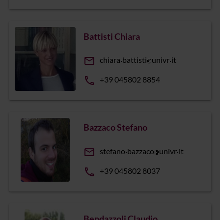
Battisti Chiara
email
chiara
battisti
univr
it
phone
+39 045802 8854
Bazzaco Stefano
email
stefano
bazzaco
univr
it
phone
+39 045802 8037
Bendazzoli Claudio