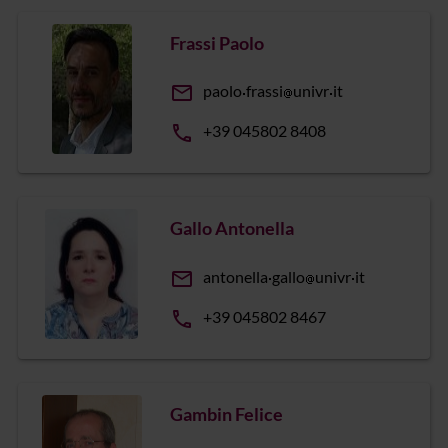
Frassi Paolo
email
paolo
frassi
univr
it
phone
+39 045802 8408
Gallo Antonella
email
antonella
gallo
univr
it
phone
+39 045802 8467
Gambin Felice