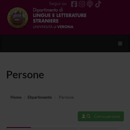
Segui su
Toggl
Persone
Home
Dipartimento
Persone
Cerca persone