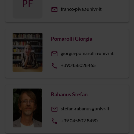
PF
email
franco
piva
univr
it
Pomarolli Giorgia
email
giorgia
pomarolli
univr
it
phone
+390458028465
Rabanus Stefan
email
stefan
rabanus
univr
it
phone
+39 045802 8490