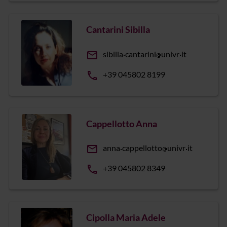
Cantarini Sibilla
email
sibilla
cantarini
univr
it
phone
+39 045802 8199
Cappellotto Anna
email
anna
cappellotto
univr
it
phone
+39 045802 8349
Cipolla Maria Adele