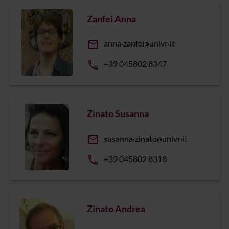
Zanfei Anna
email
anna
zanfei
univr
it
phone
+39 045802 8347
Zinato Susanna
email
susanna
zinato
univr
it
phone
+39 045802 8318
Zinato Andrea