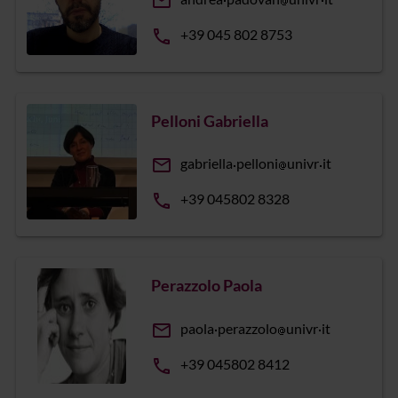
email
phone
+39 045 802 8753
Pelloni Gabriella
email
gabriella
pelloni
univr
it
phone
+39 045802 8328
Perazzolo Paola
email
paola
perazzolo
univr
it
phone
+39 045802 8412