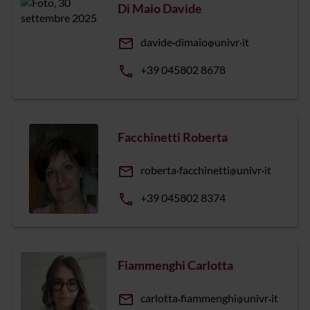
Di Maio Davide
email
davide
dimaio
univr
it
phone
+39 045802 8678
Facchinetti Roberta
email
roberta
facchinetti
univr
it
phone
+39 045802 8374
Fiammenghi Carlotta
email
carlotta
fiammenghi
univr
it