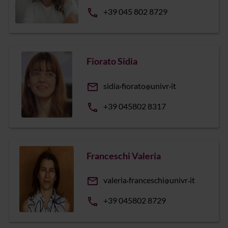
phone
+39 045 802 8729
Fiorato Sidia
email
sidia
fiorato
univr
it
phone
+39 045802 8317
Franceschi Valeria
email
valeria
franceschi
univr
it
phone
+39 045802 8729