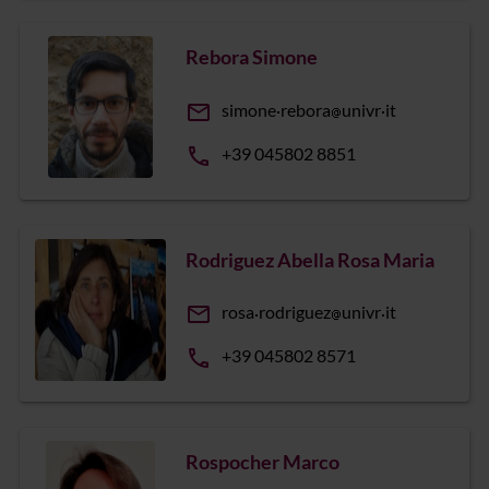
Rebora Simone
email
simone
rebora
univr
it
phone
+39 045802 8851
Rodriguez Abella Rosa Maria
email
rosa
rodriguez
univr
it
phone
+39 045802 8571
Rospocher Marco