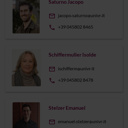
Saturno Jacopo
email
jacopo
saturno
univr
it
phone
+39 045802 8465
Schiffermuller Isolde
email
ischifferm
univr
it
phone
+39 045802 8478
Stelzer Emanuel
email
emanuel
stelzer
univr
it