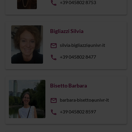
phone
+39 045802 8753
Bigliazzi Silvia
email
silvia
bigliazzi
univr
it
phone
+39 045802 8477
Bisetto Barbara
email
barbara
bisetto
univr
it
phone
+39 045802 8597