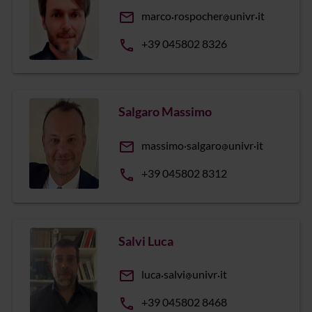
email
marco
rospocher
univr
it
phone
+39 045802 8326
Salgaro Massimo
email
massimo
salgaro
univr
it
phone
+39 045802 8312
Salvi Luca
email
luca
salvi
univr
it
phone
+39 045802 8468