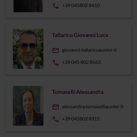
phone
+39 045802 8410
Tallarico Giovanni Luca
email
giovanni
tallarico
univr
it
phone
+39 045 802 8663
Tomaselli Alessandra
email
alessandra
tomaselli
univr
it
phone
+39 045802 8315