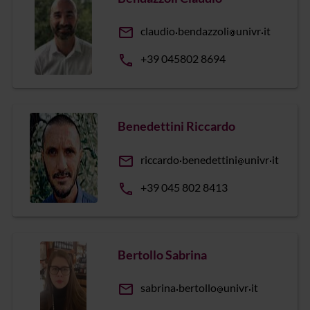
email
claudio
bendazzoli
univr
it
phone
+39 045802 8694
Benedettini Riccardo
email
riccardo
benedettini
univr
it
phone
+39 045 802 8413
Bertollo Sabrina
email
sabrina
bertollo
univr
it