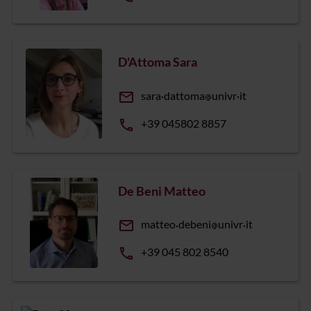
D'Attoma Sara
email
sara
dattoma
univr
it
phone
+39 045802 8857
De Beni Matteo
email
matteo
debeni
univr
it
phone
+39 045 802 8540