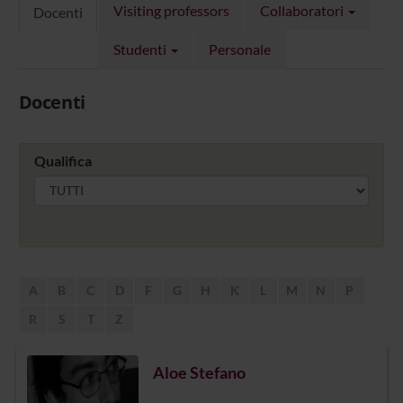
Visiting professors
Collaboratori
Docenti
Studenti
Personale
Docenti
Qualifica
A
B
C
D
F
G
H
K
L
M
N
P
R
S
T
Z
Aloe Stefano