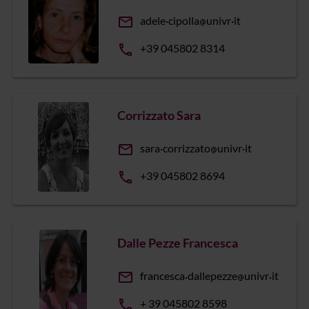
email
adele
cipolla
univr
it
phone
+39 045802 8314
Corrizzato Sara
email
sara
corrizzato
univr
it
phone
+39 045802 8694
Dalle Pezze Francesca
email
francesca
dallepezze
univr
it
phone
+ 39 045802 8598