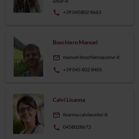
univr
it
phone
+39 045802 8663
Boschiero Manuel
email
manuel
boschiero
univr
it
phone
+39 045 802 8405
Calvi Lisanna
email
lisanna
calvi
univr
it
phone
0458028673