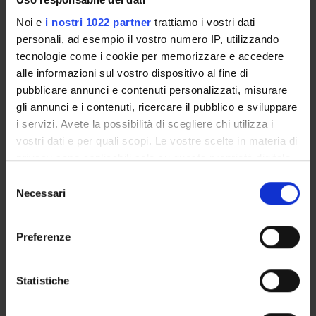
Noi e
i nostri 1022 partner
trattiamo i vostri dati
personali, ad esempio il vostro numero IP, utilizzando
tecnologie come i cookie per memorizzare e accedere
ORGANISATION
alle informazioni sul vostro dispositivo al fine di
pubblicare annunci e contenuti personalizzati, misurare
GOVERNANCE
gli annunci e i contenuti, ricercare il pubblico e sviluppare
COMMITTEES
i servizi. Avete la possibilità di scegliere chi utilizza i
vostri dati e per quali scopi. Le vostre scelte in materia di
DEPARTMENT ADMINISTRATION OFFICES
privacy sono applicabili solo su questa proprietà digitale
in cui avete effettuato le vostre scelte. È possibile
Selezione
STUDENT ADMINISTRATION OFFICES
modificare o revocare il proprio consenso in qualsiasi
Necessari
del
momento dalla Dichiarazione sui cookie o facendo clic
consenso
DEPARTMENT FACILITIES
sull'icona di attivazione della privacy.
Preferenze
LIBRARIES
Con il tuo consenso, vorremmo anche:
raccogliere informazioni sulla tua posizione
LABORATORIES AND RESEARCH CENTRES
Statistiche
geografica, con un'approssimazione di qualche
metro,