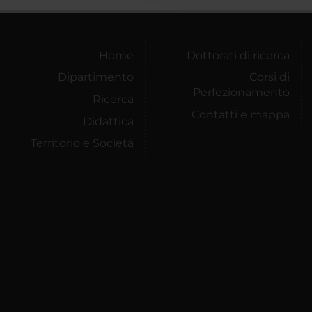
Home
Dottorati di ricerca
Dipartimento
Corsi di
Perfezionamento
Ricerca
Contatti e mappa
Didattica
Territorio e Società