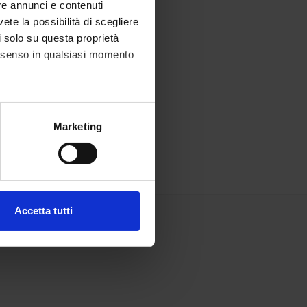
re annunci e contenuti
vete la possibilità di scegliere
li solo su questa proprietà
consenso in qualsiasi momento
alche metro,
Marketing
e specifiche (impronte
ezione dettagli
. Puoi
Accetta tutti
l media e per analizzare il
ostri partner che si occupano
azioni che hai fornito loro o