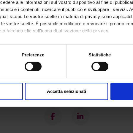
dere alle informazioni sul vostro dispositivo al fine di pubblica
nunci e i contenuti, ricercare il pubblico e sviluppare i servizi. A
r quali scopi. Le vostre scelte in materia di privacy sono applicabi
to le vostre scelte. È possibile modificare o revocare il proprio 
 o facendo clic sull'icona di attivazione della privacy.
mo anche:
oni sulla tua posizione geografica, con un'approssimazione di qu
Preferenze
Statistiche
spositivo, scansionandolo attivamente alla ricerca di caratteristich
aborati i tuoi dati personali e imposta le tue preferenze nella
s
consenso in qualsiasi momento dalla Dichiarazione sui cookie.
Accetta selezionati
nalizzare contenuti ed annunci, per fornire funzionalità dei socia
Condividi
inoltre informazioni sul modo in cui utilizzi il nostro sito con i n
icità e social media, i quali potrebbero combinarle con altre inform
lizzo dei loro servizi.