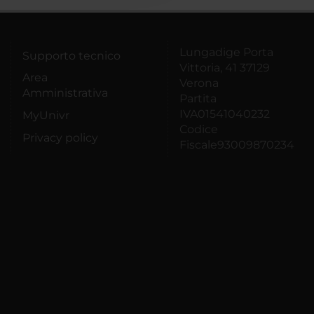
Lungadige Porta
Supporto tecnico
Vittoria, 41 37129
Area
Verona
Amministrativa
Partita
IVA01541040232
MyUnivr
Codice
Privacy policy
Fiscale93009870234