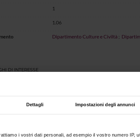
1
1.06
imento
Dipartimento Culture e Civiltà
;
Dipartim
HI DI INTERESSE
Dettagli
Impostazioni degli annunci
rattiamo i vostri dati personali, ad esempio il vostro numero IP, 