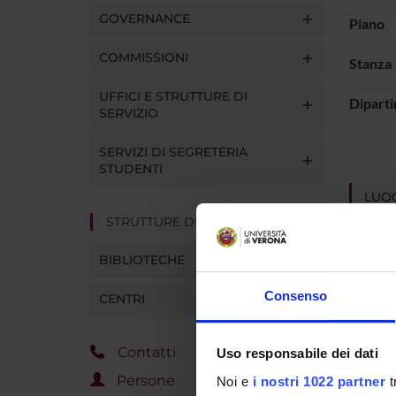
GOVERNANCE
Piano
COMMISSIONI
Stanza
UFFICI E STRUTTURE DI
Dipart
SERVIZIO
SERVIZI DI SEGRETERIA
STUDENTI
LUOG
STRUTTURE DEL DIPARTIMENTO
BIBLIOTECHE
Consenso
CENTRI
Contatti
Uso responsabile dei dati
Persone
Noi e
i nostri 1022 partner
t