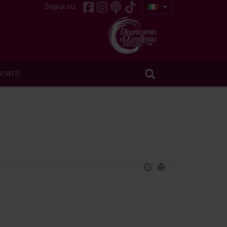
Segui su
TATTI