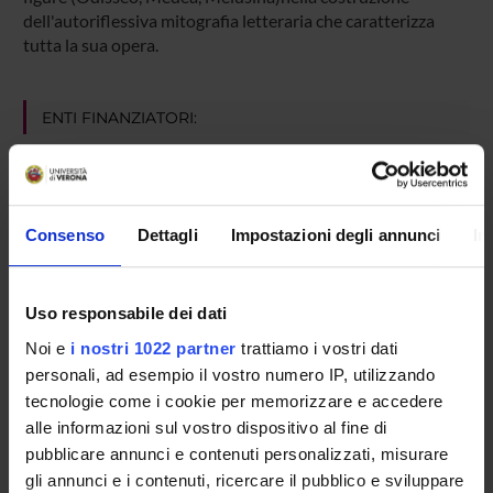
dell'autoriflessiva mitografia letteraria che caratterizza
tutta la sua opera.
ENTI FINANZIATORI:
Finanziamento:
assegnato e gestito dal Dipartimento
Consenso
Dettagli
Impostazioni degli annunci
In
PARTECIPANTI AL PROGETTO
Stefano Genetti
Uso responsabile dei dati
Professore associato
Noi e
i nostri 1022 partner
trattiamo i vostri dati
personali, ad esempio il vostro numero IP, utilizzando
tecnologie come i cookie per memorizzare e accedere
AREE DI RICERCA COINVOLTE DAL PROGETTO
alle informazioni sul vostro dispositivo al fine di
Letteratura francese e letterature francofone
pubblicare annunci e contenuti personalizzati, misurare
French literature
gli annunci e i contenuti, ricercare il pubblico e sviluppare