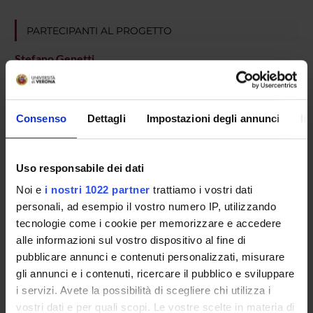
PARTECIPANTI AL PROGETTO
Stefano Genetti
Professore associato
Consenso
Dettagli
Impostazioni degli annunci
In
AREE DI RICERCA COINVOLTE DAL PROGETTO
French literature - Italian literature - Spanish literature - P
Uso responsabile dei dati
Literature (General): The performing arts. Show business
Noi e
i nostri 1022 partner
trattiamo i vostri dati
personali, ad esempio il vostro numero IP, utilizzando
Letteratura francese e letterature francofone
tecnologie come i cookie per memorizzare e accedere
Romanic literature: French
alle informazioni sul vostro dispositivo al fine di
pubblicare annunci e contenuti personalizzati, misurare
gli annunci e i contenuti, ricercare il pubblico e sviluppare
i servizi. Avete la possibilità di scegliere chi utilizza i
ATTIVITÀ
vostri dati e per quali scopi. Le vostre scelte in materia di