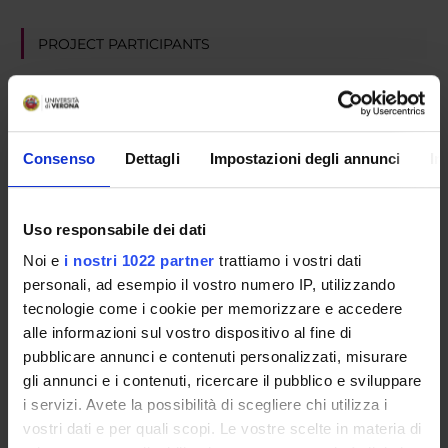
PROJECT PARTICIPANTS
Stefano Genetti
Associate Professor
Consenso
Dettagli
Impostazioni degli annunci
In
RESEARCH AREAS INVOLVED IN THE PROJECT
French literature - Italian literature - Spanish literature - P
Uso responsabile dei dati
Noi e
i nostri 1022 partner
trattiamo i vostri dati
Literature (General): The performing arts. Show business
personali, ad esempio il vostro numero IP, utilizzando
Letteratura francese e letterature francofone
tecnologie come i cookie per memorizzare e accedere
Romanic literature: French
alle informazioni sul vostro dispositivo al fine di
pubblicare annunci e contenuti personalizzati, misurare
gli annunci e i contenuti, ricercare il pubblico e sviluppare
i servizi. Avete la possibilità di scegliere chi utilizza i
vostri dati e per quali scopi. Le vostre scelte in materia di
ACTIVITIES