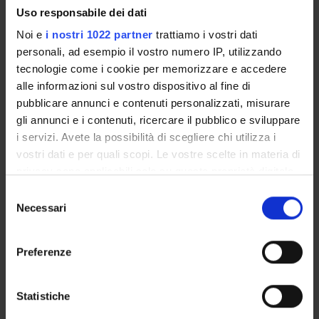
Uso responsabile dei dati
Lingua e linguistica francese
Noi e
i nostri 1022 partner
trattiamo i vostri dati
Teaching Methods – Unterrichtsmethoden
personali, ad esempio il vostro numero IP, utilizzando
tecnologie come i cookie per memorizzare e accedere
PUBBLICAZIONI
alle informazioni sul vostro dispositivo al fine di
pubblicare annunci e contenuti personalizzati, misurare
TITOLO
gli annunci e i contenuti, ricercare il pubblico e sviluppare
Définir les techniques de l’escrime : de La théorie des armes
i servizi. Avete la possibilità di scegliere chi utilizza i
vostri dati e per quali scopi. Le vostre scelte in materia di
La terminologie du sport : vers un dictionnaire multilingue
privacy sono applicabili solo su questa proprietà digitale
in cui avete effettuato le vostre scelte. È possibile
Selezione
modificare o revocare il proprio consenso in qualsiasi
Necessari
del
momento dalla Dichiarazione sui cookie o facendo clic
consenso
ATTIVITÀ
sull'icona di attivazione della privacy.
Preferenze
AREE DI RICERCA
Con il tuo consenso, vorremmo anche:
raccogliere informazioni sulla tua posizione
GRUPPI DI RICERCA
Statistiche
geografica, con un'approssimazione di qualche