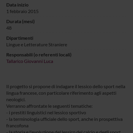
Data inizio
1 febbraio 2015
Durata (mesi)
48
Dipartimenti
Lingue e Letterature Straniere
Responsabili (o referenti locali)
Tallarico Giovanni Luca
Il progetto si propone di indagare il lessico dello sport nella
lingua francese, con particolare riferimento agli aspetti
neologici.
Verranno affrontate le seguenti tematiche:
- i prestiti linguistici nel lessico sportivo
- la terminologia ufficiale dello sport, anche in prospettiva
francofona
- la storia e l'evoluzione del lessico del calcio e degli sport