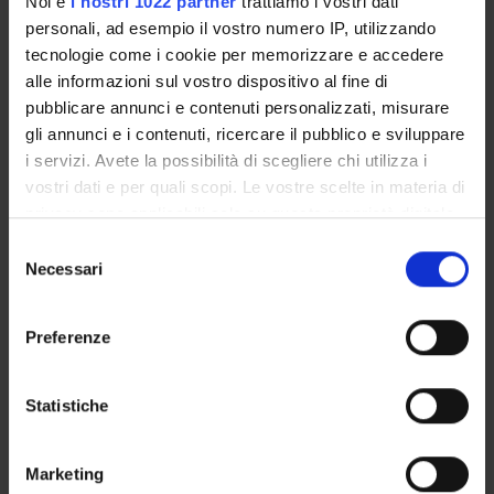
Noi e
i nostri 1022 partner
trattiamo i vostri dati
"Cinquante nuances de board": anglicismes néologiques et éq
personali, ad esempio il vostro numero IP, utilizzando
Neige et sports de neige: parcours lexicographiques et termi
tecnologie come i cookie per memorizzare e accedere
alle informazioni sul vostro dispositivo al fine di
Traitement de la néologie externe dans la lexicographie spor
pubblicare annunci e contenuti personalizzati, misurare
gli annunci e i contenuti, ricercare il pubblico e sviluppare
i servizi. Avete la possibilità di scegliere chi utilizza i
vostri dati e per quali scopi. Le vostre scelte in materia di
ATTIVITÀ
privacy sono applicabili solo su questa proprietà digitale
in cui avete effettuato le vostre scelte. È possibile
Selezione
AREE DI RICERCA
modificare o revocare il proprio consenso in qualsiasi
Necessari
del
momento dalla Dichiarazione sui cookie o facendo clic
consenso
GRUPPI DI RICERCA
sull'icona di attivazione della privacy.
Preferenze
DOTTORATI DI RICERCA
Con il tuo consenso, vorremmo anche:
raccogliere informazioni sulla tua posizione
Statistiche
STRUTTURE
geografica, con un'approssimazione di qualche
BIBLIOTECHE
metro,
Marketing
Identificare il tuo dispositivo, scansionandolo