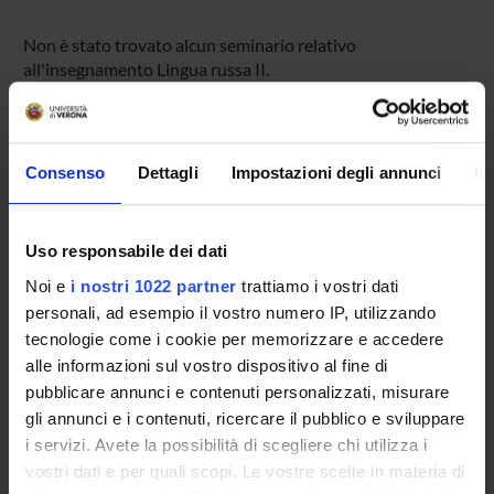
Non è stato trovato alcun seminario relativo
all'insegnamento Lingua russa II.
OFFERTA FORMATIVA
Consenso
Dettagli
Impostazioni degli annunci
In
CORSI DI STUDIO
Uso responsabile dei dati
DOTTORATI DI RICERCA E FORMAZIONE
SUPERIORE
Noi e
i nostri 1022 partner
trattiamo i vostri dati
personali, ad esempio il vostro numero IP, utilizzando
tecnologie come i cookie per memorizzare e accedere
Contatti
alle informazioni sul vostro dispositivo al fine di
Persone
pubblicare annunci e contenuti personalizzati, misurare
Luoghi
gli annunci e i contenuti, ricercare il pubblico e sviluppare
i servizi. Avete la possibilità di scegliere chi utilizza i
Calendario
vostri dati e per quali scopi. Le vostre scelte in materia di