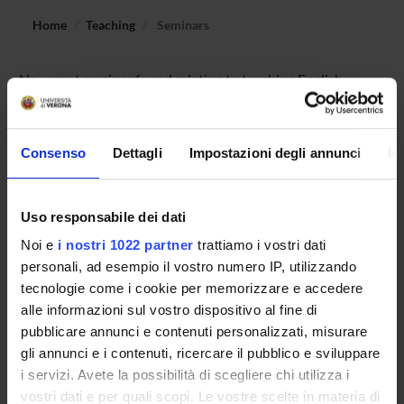
Home
Teaching
Seminars
No recent seminar found relating to teaching English
literature and culture 1.
Consenso
Dettagli
Impostazioni degli annunci
In
STUDYING
Uso responsabile dei dati
COURSES
Noi e
i nostri 1022 partner
trattiamo i vostri dati
PHD PROGRAMMES AND POSTGRADUATE
personali, ad esempio il vostro numero IP, utilizzando
COURSES
tecnologie come i cookie per memorizzare e accedere
alle informazioni sul vostro dispositivo al fine di
Contacts
pubblicare annunci e contenuti personalizzati, misurare
People
gli annunci e i contenuti, ricercare il pubblico e sviluppare
i servizi. Avete la possibilità di scegliere chi utilizza i
Places
vostri dati e per quali scopi. Le vostre scelte in materia di