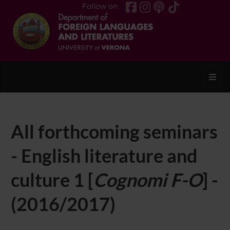
Follow on
Toggl
All forthcoming seminars
- English literature and
culture 1 [
Cognomi F-O
] -
(2016/2017)