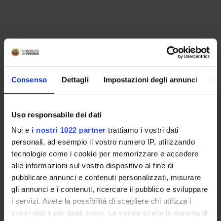
MEMBERS
Consenso
Dettagli
Impostazioni degli annunci
In
Valeria Franceschi
Maria Ivana Lorenzetti
Uso responsabile dei dati
Paola Vettorel
Noi e
i nostri 1022 partner
trattiamo i vostri dati
personali, ad esempio il vostro numero IP, utilizzando
tecnologie come i cookie per memorizzare e accedere
RECORDS AND DOCUMENTS
alle informazioni sul vostro dispositivo al fine di
pubblicare annunci e contenuti personalizzati, misurare
gli annunci e i contenuti, ricercare il pubblico e sviluppare
i servizi. Avete la possibilità di scegliere chi utilizza i
ORGANISATION
vostri dati e per quali scopi. Le vostre scelte in materia di