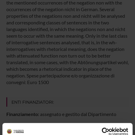
the mentioned occurrences of the negation non with the
occurrences of the negation nicht in German. Several
properties of the negations non and nicht will be analysed
and corresponding classes of sentences in the two
languages identified, in which the negations non and nicht
seem to occur with the same meaning. Only in the last class
of interrogative sentences analysed, that is, in the wh-
interrogatives with rhetorical meaning, does the negation
with attenuated function non turn out to be better
translated, in some cases, with the Abtönungspartikel wohl,
which becomes a rhetorical indicator in place of the
negation. Spese partecipazione e/o organizzazione di
convegni: Euro 1500
ENTI FINANZIATORI:
Finanziamento:
assegnato e gestito dal Dipartimento