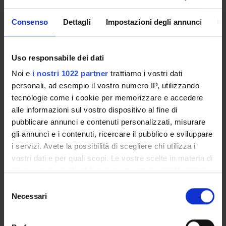
PARTECIPANTI AL PROGETTO
Consenso
Dettagli
Impostazioni degli annunci
In
Sibilla Cantarini
Professore associato
Uso responsabile dei dati
Jacopo Torregrossa
Noi e
i nostri 1022 partner
trattiamo i vostri dati
personali, ad esempio il vostro numero IP, utilizzando
tecnologie come i cookie per memorizzare e accedere
AREE DI RICERCA COINVOLTE DAL PROGETTO
alle informazioni sul vostro dispositivo al fine di
Lingua e linguistica tedesca
pubblicare annunci e contenuti personalizzati, misurare
Lexico-grammar – Lexikalische Grammatik
gli annunci e i contenuti, ricercare il pubblico e sviluppare
i servizi. Avete la possibilità di scegliere chi utilizza i
vostri dati e per quali scopi. Le vostre scelte in materia di
PUBBLICAZIONI
privacy sono applicabili solo su questa proprietà digitale
TITOLO
in cui avete effettuato le vostre scelte. È possibile
Selezione
Dialogue: State of the Art. Studies in Memory of Sorin Stati
modificare o revocare il proprio consenso in qualsiasi
Necessari
del
momento dalla Dichiarazione sui cookie o facendo clic
consenso
Introduction
sull'icona di attivazione della privacy.