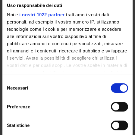
ULTERIORI ATTIVITÀ DIDATTICHE
Uso responsabile dei dati
Noi e
i nostri 1022 partner
trattiamo i vostri dati
personali, ad esempio il vostro numero IP, utilizzando
tecnologie come i cookie per memorizzare e accedere
Presentazione
alle informazioni sul vostro dispositivo al fine di
Come iscriversi
pubblicare annunci e contenuti personalizzati, misurare
Insegnamenti
gli annunci e i contenuti, ricercare il pubblico e sviluppare
Avvisi
i servizi. Avete la possibilità di scegliere chi utilizza i
Organi collegiali e di governo
vostri dati e per quali scopi. Le vostre scelte in materia di
privacy sono applicabili solo su questa proprietà digitale
in cui avete effettuato le vostre scelte. È possibile
Selezione
OFFERTA FORMATIVA
modificare o revocare il proprio consenso in qualsiasi
Necessari
del
momento dalla Dichiarazione sui cookie o facendo clic
consenso
CORSI DI STUDIO
sull'icona di attivazione della privacy.
Preferenze
DOTTORATI DI RICERCA E FORMAZIONE SUPERIORE
Con il tuo consenso, vorremmo anche:
raccogliere informazioni sulla tua posizione
Statistiche
Contatti
geografica, con un'approssimazione di qualche