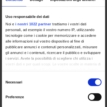
(con traduttore presente durante le conferenze in polacco).
Forma prevista: 10 conferenze saranno tenute in presenza
e 10 online (tramite piattaforma Teams).
Uso responsabile dei dati
Noi e
i nostri 1022 partner
trattiamo i vostri dati
Modalità di partecipazione
personali, ad esempio il vostro numero IP, utilizzando
La partecipazione al corso è gratuita, non richiede
tecnologie come i cookie per memorizzare e accedere
prerequisiti linguistici e
prevede l’obbligo di frequenza ad
alle informazioni sul vostro dispositivo al fine di
almeno il 70% delle attività programmate
.
Per iscrizioni si
pubblicare annunci e contenuti personalizzati, misurare
prega di contattare il prof. Stefano
gli annunci e i contenuti, ricercare il pubblico e sviluppare
Aloe
(
stefano.aloe@univr.it
). Le iscrizioni saranno aperte
i servizi. Avete la possibilità di scegliere chi utilizza i
fino al 21 febbraio 2025 salvo esaurimento dei posti a
vostri dati e per quali scopi. Le vostre scelte in materia di
disposizione.
privacy sono applicabili solo su questa proprietà digitale
La partecipazione darà diritto a
3 cfu di tipologia D
.
in cui avete effettuato le vostre scelte. È possibile
Selezione
modificare o revocare il proprio consenso in qualsiasi
Necessari
del
Videoclip di presentazione del
momento dalla Dichiarazione sui cookie o facendo clic
consenso
corso:
https://youtu.be/KQtoqeaPJtM
sull'icona di attivazione della privacy.
Preferenze
Con il tuo consenso, vorremmo anche: