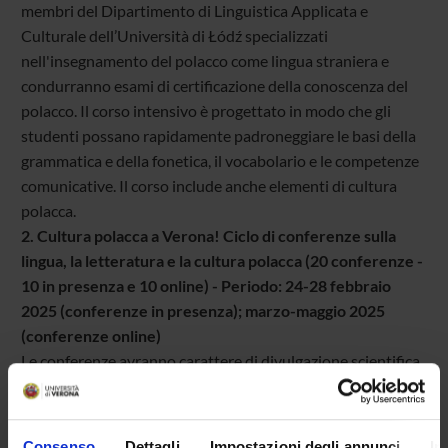
membri del Dipartimento di Linguistica Applicata e
Culturale dell’Università di Łódź specializzati
nell'insegnamento del polacco come lingua straniera e
condurranno esami di certificazione della conoscenza del
polacco. Il corso intensivo è progettato in modo che gli
studenti possano rapidamente padroneggiare le basi della
grammatica e della fonetica, il vocabolario e le competenze
comunicative. Il corso include anche elementi di cultura
polacca.
2. Cultura polacca a Verona! Ciclo di conferenze sulla
lingua, la letteratura e la cultura polacca (20 conferenze -
10 in presenza e 10 online) - Periodo: 24-28 febbraio
2025 (conferenze in presenza); marzo-maggio 2025
(conferenze online)
Le conferenze avranno carattere di divulgazione scientifica.
L’obiettivo sarà mostrare i contatti linguistici, letterari e
culturali polacco-italiani sia storici che contemporanei. Le
conferenze saranno tenute in italiano, inglese e polacco
Consenso
Dettagli
Impostazioni degli annunci
In